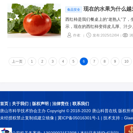
现在的水果为什么越
食品安全
西红柿是我们餐桌上的“老熟人”了，
示，现在的西红柿变得皮儿厚、汁少、
受，很多人都有共鸣。
作者:
发布:2025/12/04
浏
|
|
上一页
1
2
3
4
5
6
7
8
9
10
首页
|
关于我们
|
版权声明
|
法律责任
|
联系我们
唐山市科学技术协会主办 Copyright © 2018-2020 唐山科普在线 版权所
未经授权禁止复制或建立镜像 |
冀ICP备05016301号-1
| 技术支持：Glae
公安机关备案号: 13020002152308
| 本站已支持IPv6访问!