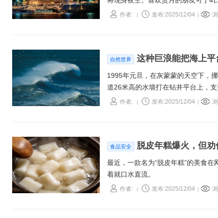
将现身夜空。喜欢赏月的朋友可于4
作者:
发布:2025/12/04
浏
|
|
这种巨浪能把海上平
自然世界
1995年元旦，在灰蒙蒙的天空下
道26米高的水墙打在钻井平台上，支
次给世人留下确凿的证据：“疯狗浪”（ro
作者:
发布:2025/12/04
浏
|
|
脱皮年糕爆火，但劝
食品安全
最近，一款名为“脱皮年糕”的美食
着就口水直流。
作者:
发布:2025/12/04
浏
|
|