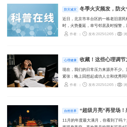
冬季火灾频发，防火
防灾减灾
近日，北京市丰台区的一栋老旧居民
时，火势蔓延，幸亏邻居及时报警，
的缺失。
作者:
发布:2025/12/05
浏
|
|
收藏！这些心理调节
心理健康
现在，我们的日常压力来源并不少。
紧张；晚上回想起成功人士和优秀同
影响身心状态。下面我们就从短期缓
作者:
发布:2025/12/05
浏
|
|
“超级月亮”再登场！
自然世界
11月的年度最大满月，你看到了吗？