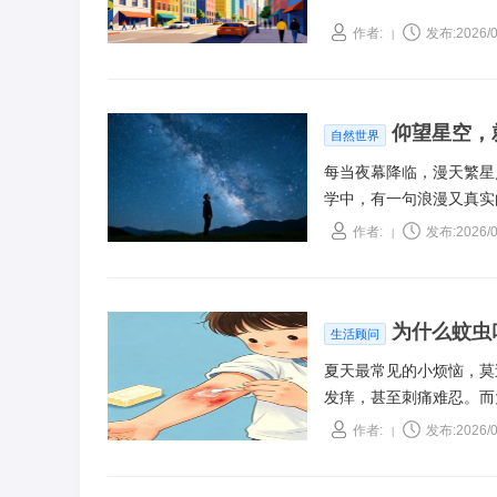
作者:
发布:2026/0
|
仰望星空，
自然世界
每当夜幕降临，漫天繁星
学中，有一句浪漫又真实
的星光，从来不是星星此
作者:
发布:2026/0
|
为什么蚊虫
生活顾问
夏天最常见的小烦恼，莫
发痒，甚至刺痛难忍。而
会缓解、消退。
作者:
发布:2026/0
|