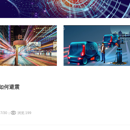
如何避震
7/30
浏览:199
|