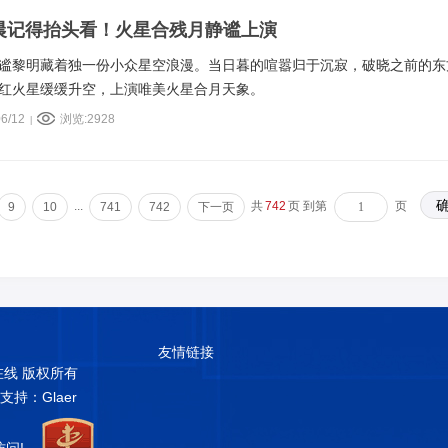
凌晨记得抬头看！火星合残月静谧上演
谧黎明藏着独一份小众星空浪漫。当日暮的喧嚣归于沉寂，破晓之前的东
红火星缓缓升空，上演唯美火星合月天象。
6/12
浏览:2928
|
...
共
742
页 到第
页
9
10
741
742
下一页
友情链接
普在线 版权所有
术支持：Glaer
访问!