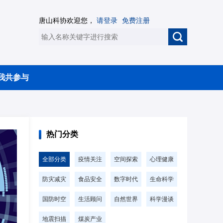
唐山科协欢迎您，
请登录
免费注册
我共参与
热门分类
全部分类
疫情关注
空间探索
心理健康
防灾减灾
食品安全
数字时代
生命科学
国防时空
生活顾问
自然世界
科学漫谈
地震扫描
煤炭产业