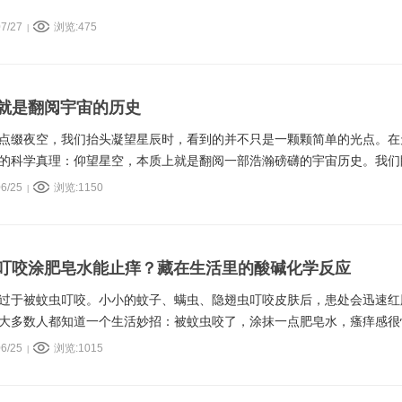
7/27
浏览:475
|
就是翻阅宇宙的历史
点缀夜空，我们抬头凝望星辰时，看到的并不只是一颗颗简单的光点。在
的科学真理：仰望星空，本质上就是翻阅一部浩瀚磅礴的宇宙历史。我们
刻的模样，而是它们千百年前、甚至亿万年前的样子。
6/25
浏览:1150
|
叮咬涂肥皂水能止痒？藏在生活里的酸碱化学反应
过于被蚊虫叮咬。小小的蚊子、螨虫、隐翅虫叮咬皮肤后，患处会迅速红
大多数人都知道一个生活妙招：被蚊虫咬了，涂抹一点肥皂水，瘙痒感很
6/25
浏览:1015
|