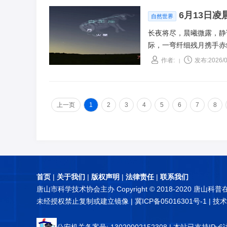
6月13日
自然世界
长夜将尽，晨曦微露，静
际，一弯纤细残月携手赤
作者:
发布:2026/0
|
上一页
1
2
3
4
5
6
7
8
首页
|
关于我们
|
版权声明
|
法律责任
|
联系我们
唐山市科学技术协会主办 Copyright © 2018-2020 唐山科
未经授权禁止复制或建立镜像 |
冀ICP备05016301号-1
| 技
公安机关备案号: 13020002152308
| 本站已支持IPv6