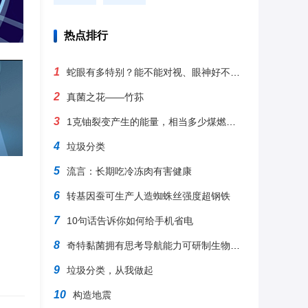
热点排行
1
蛇眼有多特别？能不能对视、眼神好不好？
2
真菌之花——竹荪
3
1克铀裂变产生的能量，相当多少煤燃烧？为啥有这么大能量？
4
垃圾分类
5
流言：长期吃冷冻肉有害健康
6
转基因蚕可生产人造蜘蛛丝强度超钢铁
7
10句话告诉你如何给手机省电
8
奇特黏菌拥有思考导航能力可研制生物计算机
9
垃圾分类，从我做起
10
构造地震