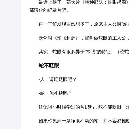
最近上映了一部大片《特种部队：蛇眼起源
部演化的纪录片吧。
再一了解发现自己想多了，原来主人公叫“蛇眼”..
既然叫《蛇眼起源》，那叫做蛇眼的主人公
其实，蛇眼有很多异于“常眼”的特征。（恐
蛇不眨眼
-人：请眨眨眼吧？
-蛇：你礼貌吗？
还记得小时候学过的常识吗，蛇不能眨眼。
如果你见到一条睁眼不动的蛇，并不容易推断它