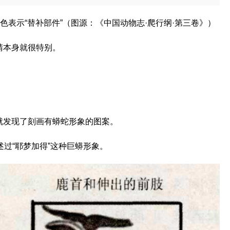
蓝色表示“替补部件”（图源：《中国动物志·爬行纲·第三卷》）
睛本身就很特别。
就发现了刻画有蟒蛇形象的图案。
述过“耶梦加得”这种巨蟒形象。