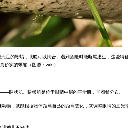
, 1758）是一类无足的蜥蜴，眼睑可以闭合、遇到危险时能断尾逃生，这些特
真价实的蜥蜴（图源：wiki）
”——睫状肌。睫状肌是位于眼睛中层的平滑肌，呈圈状分布。
椎动物，就能根据物体距离自己的距离变化，来调整眼睛的屈光
能眼神儿不好哇……