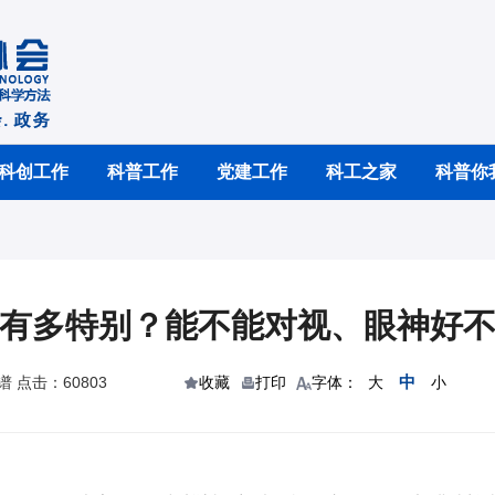
科创工作
科普工作
党建工作
科工之家
科普你
有多特别？能不能对视、眼神好
中
 点击：60803
收藏
打印
字体：
大
小