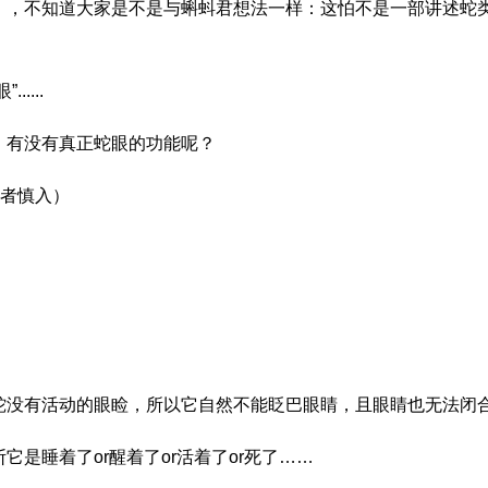
》，不知道大家是不是与蝌蚪君想法一样：这怕不是一部讲述蛇
....
，有没有真正蛇眼的功能呢？
蛇者慎入）
蛇没有活动的眼睑，所以它自然不能眨巴眼睛，且眼睛也无法闭
是睡着了or醒着了or活着了or死了……