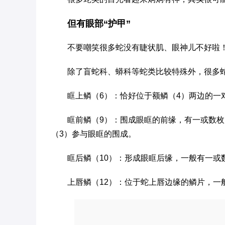
但有眼部“护甲”
不要嘲笑很多蛇没有睫状肌、眼神儿不好啦！
除了盲蛇科、蟒科等蛇类比较特殊外，很多蛇
眶上鳞（6）：恰好位于额鳞（4）两边的一
眶前鳞（9）：围成眼眶的前缘，有一或数
（3）参与眼眶的围成。
眶后鳞（10）：形成眼眶后缘，一般有一或
上唇鳞（12）：位于蛇上唇边缘的鳞片，一