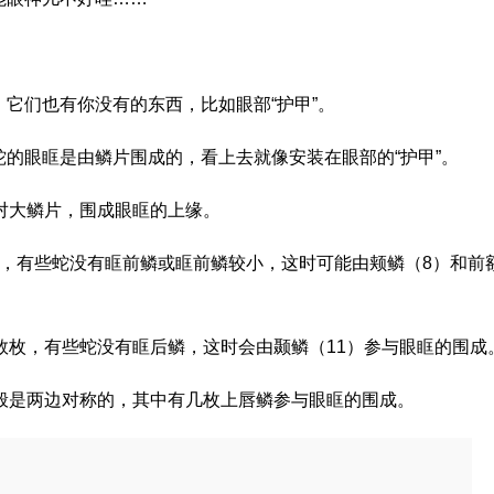
它们也有你没有的东西，比如眼部“护甲”。
的眼眶是由鳞片围成的，看上去就像安装在眼部的“护甲”。
对大鳞片，围成眼眶的上缘。
枚，有些蛇没有眶前鳞或眶前鳞较小，这时可能由颊鳞（8）和前
数枚，有些蛇没有眶后鳞，这时会由颞鳞（11）参与眼眶的围成
般是两边对称的，其中有几枚上唇鳞参与眼眶的围成。