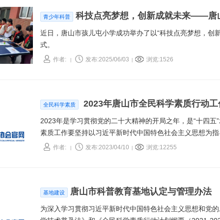
科技点亮梦想，创新成就未来——唐
青少年科普
近日，唐山市孩儿屯小学成功举办了以“科技点亮梦想，创
式。
作者:
发布:2025/06/03
浏览:1526
|
|
2023年唐山市全民科学素质行动
全民科学素质
2023年是学习贯彻党的二十大精神的开局之年，是“十四五
素质工作要坚持以习近平新时代中国特色社会主义思想为指
普能力建设，深入实施全民科学素质提升行动，进一步提高
作者:
发布:2023/04/10
浏览:12255
|
|
建设助力实现人的现代化，更好服务中国式现代化建设。
唐山市科普教育基地认定与管理办法
基地建设
为深入学习贯彻习近平新时代中国特色社会主义思想和党的