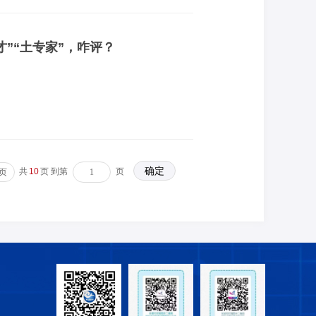
才”“土专家”，咋评？
共
10
页 到第
页
页