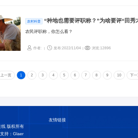
“种地也需要评职称？”为啥要评“田秀
农村科普
农民评职称，你怎么看？
作者:
发布:2022/11/04
浏览:12896
|
|
上一页
1
2
3
4
5
6
7
8
9
10
下一
友情链接
普在线 版权所有
术支持：Glaer