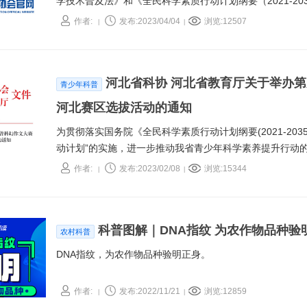
学技术普及法》和《全民科学素质行动计划纲要（2021-2
基地的认定和管理，根据国家有关规定，市全民科学素质工
作者:
发布:2023/04/04
浏览:12507
|
|
定与管理办法》，现印发你们。唐山市科协2021年制定的
科协发〔2021〕4 号）同时废止。
河北省科协 河北省教育厅关于举办
青少年科普
河北赛区选拔活动的通知
为贯彻落实国务院《全民科学素质行动计划纲要(2021-20
动计划”的实施，进一步推动我省青少年科学素养提升行动
会、河北省教育厅联合主办“第九届全国中学生科普科幻作文
作者:
发布:2023/02/08
浏览:15344
|
|
科普图解｜DNA指纹 为农作物品种验
农村科普
DNA指纹，为农作物品种验明正身。
作者:
发布:2022/11/21
浏览:12859
|
|