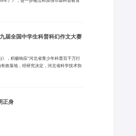
035年）》，进一步规范和加强市级科普教育
作领导小组制定了《唐山市科普教育基地认
《唐山市科普教育基地认定与管理办法》（唐
第九届全国中学生科普科幻作文大赛
35)》，积极响应“河北省青少年科普百千万行
的有效落地，经研究决定，河北省科学技术协
大赛”河北赛区选拔活动。
明正身