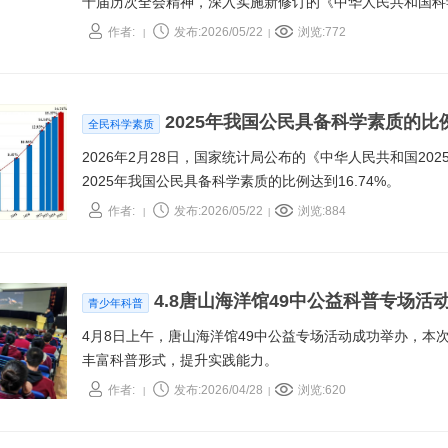
十届历次全会精神，深入实施新修订的《中华人民共和国科
发展，更好服务公民科学文化素质提升，助力实现高水平科
作者:
发布:2026/05/22
浏览:772
|
|
于进一步加强高等学校科普工作的意见》，现印发给你们，
2025年我国公民具备科学素质的比例
全民科学素质
2026年2月28日，国家统计局公布的《中华人民共和国2
2025年我国公民具备科学素质的比例达到16.74%。
作者:
发布:2026/05/22
浏览:884
|
|
4.8唐山海洋馆49中公益科普专场活
青少年科普
4月8日上午，唐山海洋馆49中公益专场活动成功举办，本次
丰富科普形式，提升实践能力。
作者:
发布:2026/04/28
浏览:620
|
|