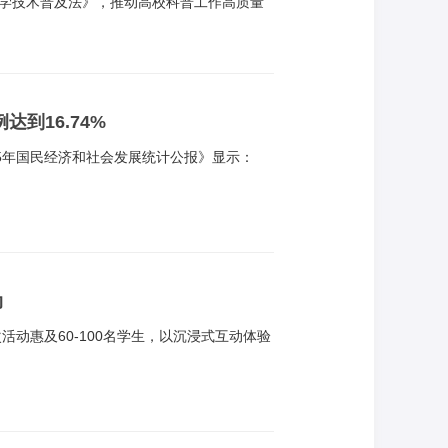
学技术普及法》，推动高校科普工作高质量
技自立自强，中国科协、教育部制定了《关
请结合实际认真贯彻落实。
达到16.74%
025年国民经济和社会发展统计公报》显示：
动
活动惠及60-100名学生，以沉浸式互动体验