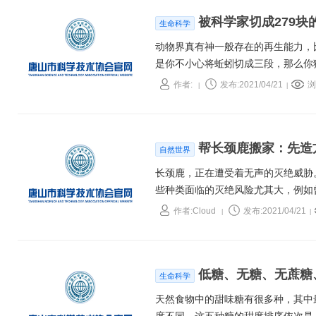
被科学家切成279
生命科学
动物界真有神一般存在的再生能力，
是你不小心将蚯蚓切成三段，那么你
作者:
发布:2021/04/21
浏
|
|
帮长颈鹿搬家：先造
自然世界
长颈鹿，正在遭受着无声的灭绝威胁
些种类面临的灭绝风险尤其大，例如曾被列为
大约80%。
作者:Cloud
发布:2021/04/21
|
|
低糖、无糖、无蔗糖
生命科学
天然食物中的甜味糖有很多种，其中