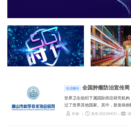
全国肿瘤防治宣传周
生活顾问
世界卫生组织下属国际癌症研究机构（
过了世界其他国家。其中，新发病例
癌、食管癌、甲状腺癌、胰腺癌、前
作者:
发布:2021/04/21
浏
|
|