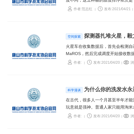
度不同，这五种糖的甜度排序依次是：果糖
作者:范志红
发布:2021/04/21
|
|
探测器扎堆火星，毅力
空间探索
火星车在收集数据后，首先会检测自
MaROS，然后完成调度开始接收数
作者:
发布:2021/04/20
浏
|
|
为什么你的洗发水永
科学漫谈
在古代，很多人一个月甚至半年才能
玩意就是强神。普通人家只能用淘米
作者:
发布:2021/04/20
浏
|
|