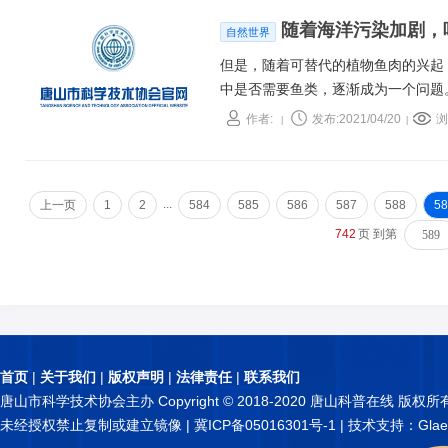
随着海洋污染加剧，
自然世界
但是，随着可替代的植物鱼肉的兴起
中是否需要鱼类，逐渐成为一个问题
续水平范围内的鱼类种群已经从曾经的
作者:
发布:2021/04/20
浏
|
|
...
上一页
1
2
584
585
586
587
588
58
742
页 到第
首页
|
关于我们
|
版权声明
|
法律责任
|
联系我们
唐山市科学技术协会主办 Copyright © 2018-2020 唐山科普在线 版权所
未经授权禁止复制或建立镜像 |
冀ICP备05016301号-1
| 技术支持：Glae