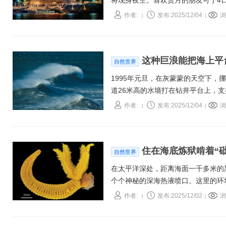
将现身夜空。喜欢赏月的朋友可于4
作者:
发布:2025/12/04
浏
|
|
这种巨浪能把海上平
自然世界
1995年元旦，在灰蒙蒙的天空下
道26米高的水墙打在钻井平台上，支
次给世人留下确凿的证据：“疯狗浪”（ro
作者:
发布:2025/12/04
浏
|
|
住在海底炼狱啃着“
自然世界
在太平洋深处，距离海面一千多米的
个个神秘的深海热液喷口。这里的环
水携带着致命的硫化氢和重金属毒素
作者:
发布:2025/12/02
浏
|
|
地方，一种鲜艳夺目的黄色蠕虫却在