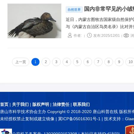
国内非常罕见的小绒
自然世界
近日，内蒙古图牧吉国家级自然保护
与《内蒙古自治区鸟类名录》比对并
陆湿地小绒鸭观测的空白。
作者:
发布:2025/12/01
浏
|
|
上一页
1
2
3
4
5
6
7
8
9
10
首页
|
关于我们
|
版权声明
|
法律责任
|
联系我们
唐山市科学技术协会主办 Copyright © 2018-2020 唐山科普在线 版权所
未经授权禁止复制或建立镜像 |
冀ICP备05016301号-1
| 技术支持：Glae
公安机关备案号: 13020002152308
| 本站已支持IPv6访问!