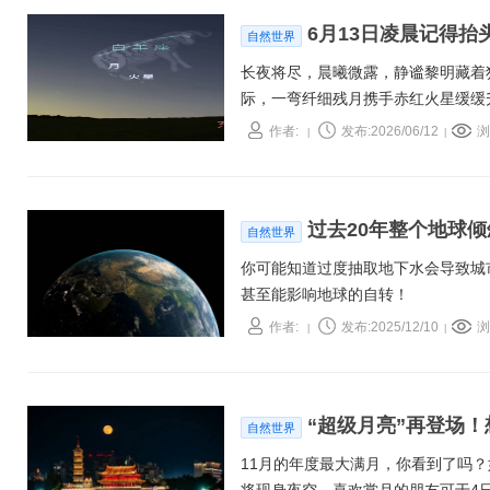
6月13日凌晨记得
自然世界
长夜将尽，晨曦微露，静谧黎明藏着
际，一弯纤细残月携手赤红火星缓缓
作者:
发布:2026/06/12
浏
|
|
过去20年整个地球倾
自然世界
你可能知道过度抽取地下水会导致城
甚至能影响地球的自转！
作者:
发布:2025/12/10
浏
|
|
“超级月亮”再登场！
自然世界
11月的年度最大满月，你看到了吗？