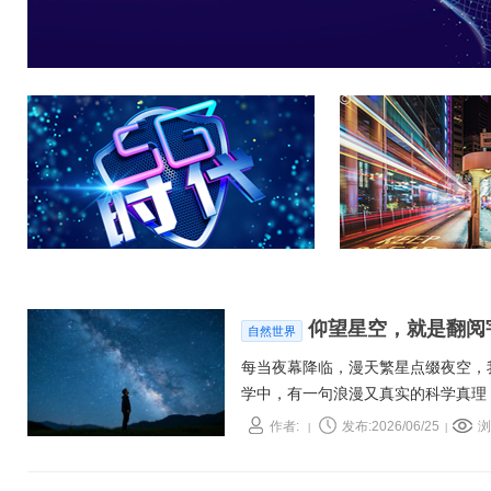
仰望星空，就是翻阅
自然世界
每当夜幕降临，漫天繁星点缀夜空，
学中，有一句浪漫又真实的科学真理
的星光，从来不是星星此刻的模样，
作者:
发布:2026/06/25
浏
|
|