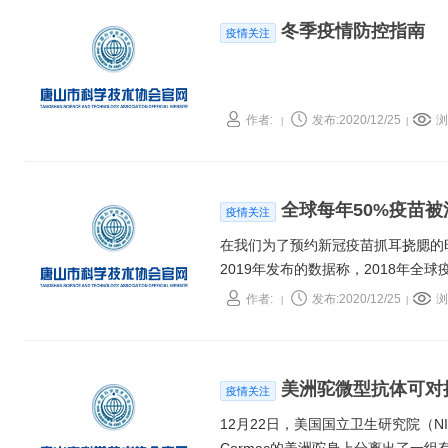
冬季疫情防控指南
疫情关注
作者:
发布:2020/12/25
浏
|
|
全球每年50%疫苗被
疫情关注
在我们为了预约新冠疫苗抓耳挠腮的
2019年发布的数据称，2018年全
们身上。
作者:
发布:2020/12/25
浏
|
|
美洲驼微型抗体可对
疫情关注
12月22日，美国国立卫生研究院（