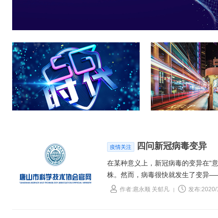
四问新冠病毒变异
疫情关注
在某种意义上，新冠病毒的变异在“
株。然而，病毒很快就发生了变异—
（G）。有研究发现，发生这种被称为
作者:扈永顺 关郁凡
发布:2020/
|
被鉴定，当时主要在欧洲和美洲传播
区，也都发现了变异的新冠病毒。