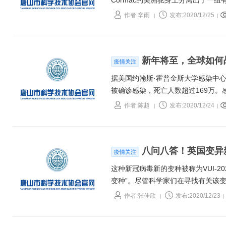
Cormac的美洲驼身上分离出了一
这些纳米抗体中至少有一种称为NIH-
作者:辛雨
发布:2020/12/25
|
|
并检测病毒颗粒。此外，纳米抗体在
新年将至，全球如何
疫情关注
据美国约翰斯·霍普金斯大学感染中心
被确诊感染，死亡人数超过169万
作者:陈超
发布:2020/12/24
|
|
八问八答！英国变异
疫情关注
这种新冠病毒新的变种被称为VUI-2020
变种”。尽管科学家们在寻找有关该
变种至今，短短两周，已在英国和其
作者:张佳欣
发布:2020/12/23
|
|