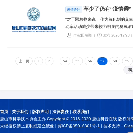
车少了仍有“疫情霾”
疫情关注
“对于颗粒物来说，作为氧化剂的臭氧
动车活动减少带来较为明显的臭氧浓
区域生成了很多二次颗粒物，这些颗
作者:田瑞颖
发布:2020/12/23
|
|
说。
...
上一页
1
2
54
55
56
57
58
59
首页
|
关于我们
|
版权声明
|
法律责任
|
联系我们
唐山市科学技术协会主办 Copyright © 2018-2020 唐山科普在线 版权所
未经授权禁止复制或建立镜像 |
冀ICP备05016301号-1
| 技术支持：Glae