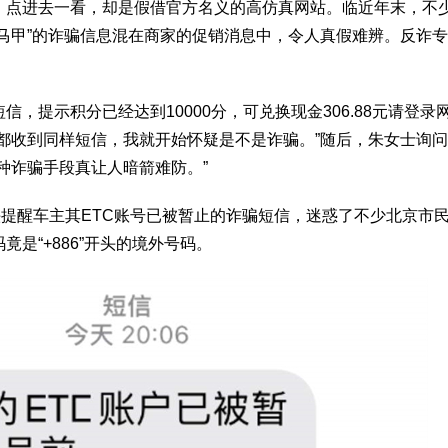
，点进去一看，却是假借官方名义的高仿真网站。临近年末，不
马甲”的诈骗信息混在商家的促销消息中，令人真假难辨。反诈
短信，提示积分已经达到10000分，可兑换现金306.88元请登录
都收到同样短信，我就开始怀疑是不是诈骗。”随后，朱女士询
种诈骗手段真让人暗箭难防。”
名头提醒车主其ETC账号已被暂止的诈骗短信，迷惑了不少北京市
是“+886”开头的境外号码。