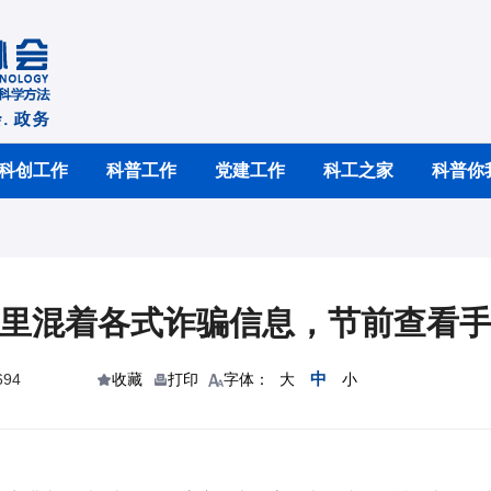
科创工作
科普工作
党建工作
科工之家
科普你
里混着各式诈骗信息，节前查看
中
94
收藏
打印
字体：
大
小