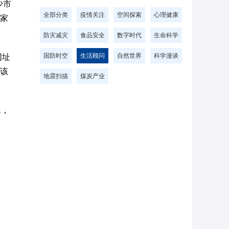
少市
全部分类
疫情关注
空间探索
心理健康
专家
防灾减灾
食品安全
数字时代
生命科学
国防时空
生活顾问
自然世界
科学漫谈
网址
问该
地震扫描
煤炭产业
民，