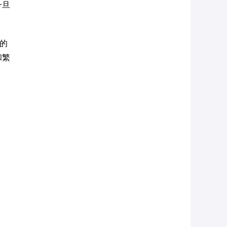
一旦
的
和繁