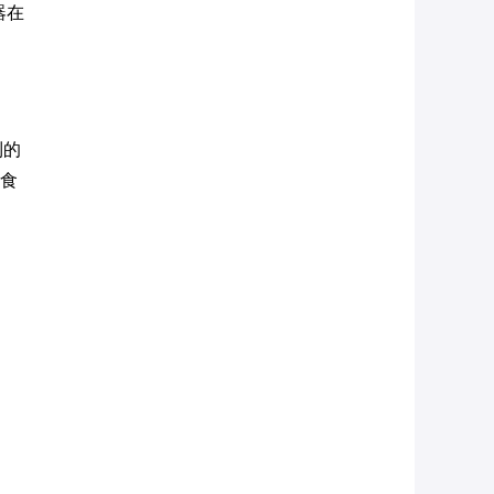
器在
到的
议食