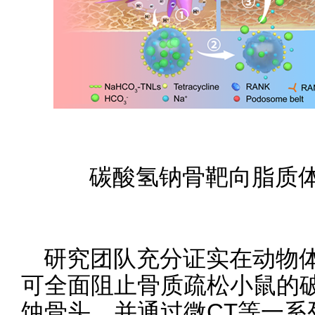
碳酸氢钠骨靶向脂质
研究团队充分证实在动物
可全面阻止骨质疏松小鼠的
蚀骨头，并通过微CT等一系