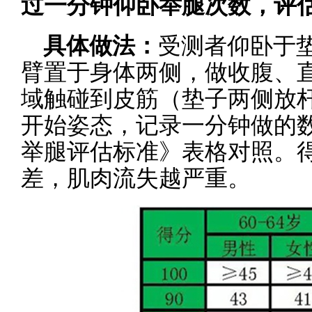
过一分钟仰卧举腿次数，评
具体做法：
受测者仰卧于
臂置于身体两侧，做收腹、
域触碰到皮筋（垫子两侧放
开始姿态，记录一分钟做的
举腿评估标准》表格对照。
差，肌肉流失越严重。