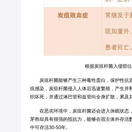
根据炭疽杆菌入侵部位
炭疽杆菌能够产生三种毒性蛋白，保护性抗
疽感染，炭疽杆菌侵入人体后迅速繁殖，产生并
织坏死，并通过淋巴管和血管向全身扩散，累及
在恶劣环境中，炭疽杆菌还会进入休眠状态
芽孢却具有很强的抵抗力，能够在宿主体外存活
中可存活30-50年。