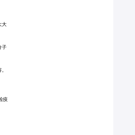
大大
分子
容。
检疫