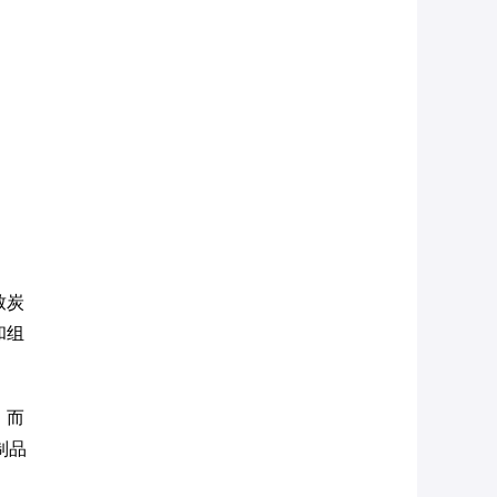
致炭
和组
，而
制品