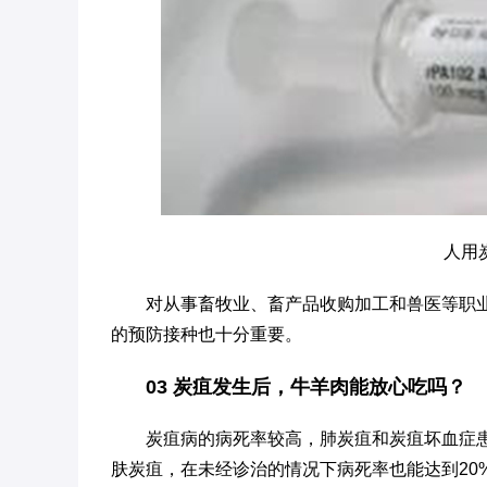
人用
对从事畜牧业、畜产品收购加工和兽医等职
的预防接种也十分重要。
03 炭疽发生后，牛羊肉能放心吃吗？
炭疽病的病死率较高，肺炭疽和炭疽坏血症患者
肤炭疽，在未经诊治的情况下病死率也能达到20