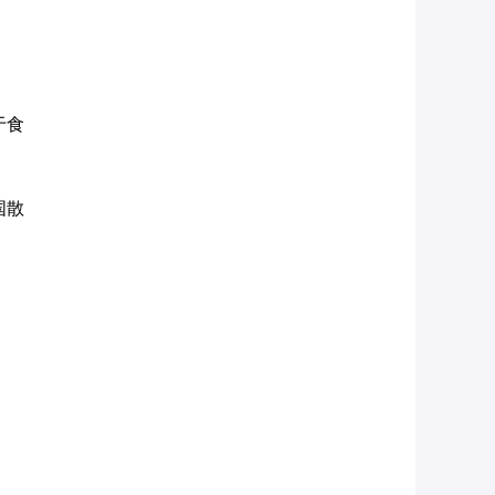
于食
国散