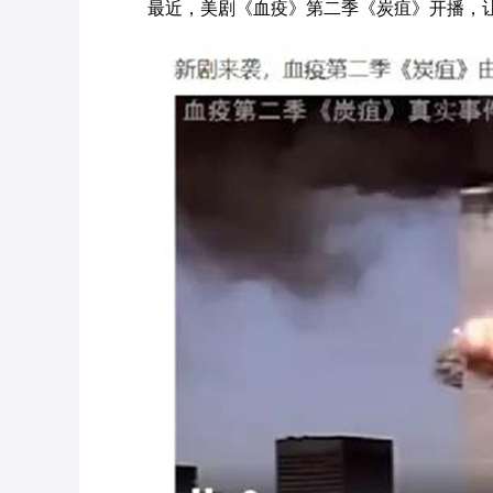
最近，美剧《血疫》第二季《炭疽》开播，