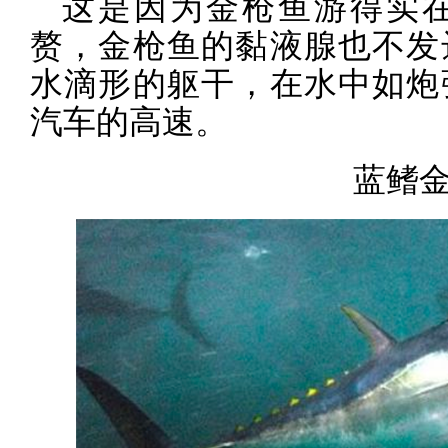
这是因为金枪鱼游得实
赘，金枪鱼的黏液腺也不发
水滴形的躯干，在水中如炮
汽车的高速。
蓝鳍