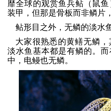
靡全球的观赏鱼兵鲇（鼠鱼
装甲，但那是骨板而非鳞片
鲇形目之外，无鳞的淡水
大家很熟悉的黄鳝无鳞，
淡水鱼基本都是有鳞的。而
中，电鳗也无鳞。