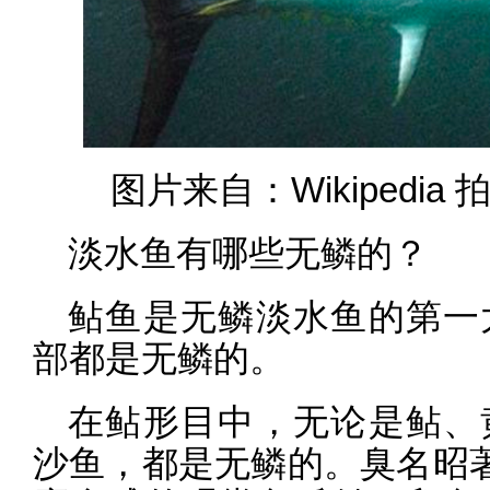
图片来自：Wikipedia 拍
淡水鱼有哪些无鳞的？
鲇鱼是无鳞淡水鱼的第一
部都是无鳞的。
在鲇形目中，无论是鲇、
沙鱼，都是无鳞的。臭名昭著