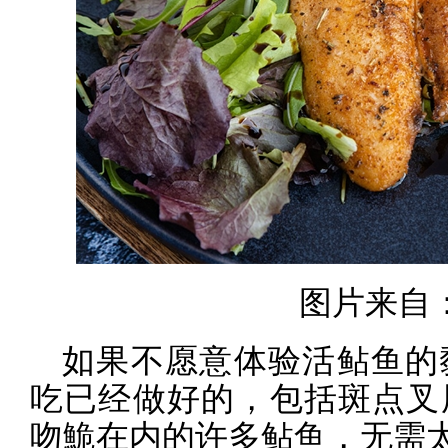
图片来自：P
如果不愿意体验活鲇鱼的
吃已经做好的，包括斑点叉
吻鮠在内的许多鲇鱼，无需