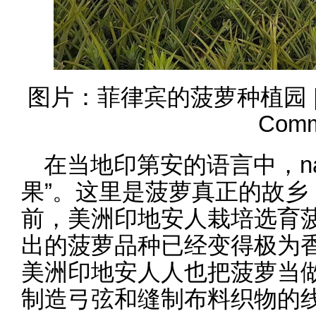
图片：菲律宾的菠萝种植园 | Obsid
Com
在当地印第安的语言中，na
果”。这里是菠萝真正的故乡，
前，美洲印地安人栽培选育
出的菠萝品种已经变得极为
美洲印地安人人也把菠萝当
制造弓弦和缝制布料织物的