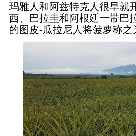
玛雅人和阿兹特克人很早就
西、巴拉圭和阿根廷一带巴
的图皮-瓜拉尼人将菠萝称之为