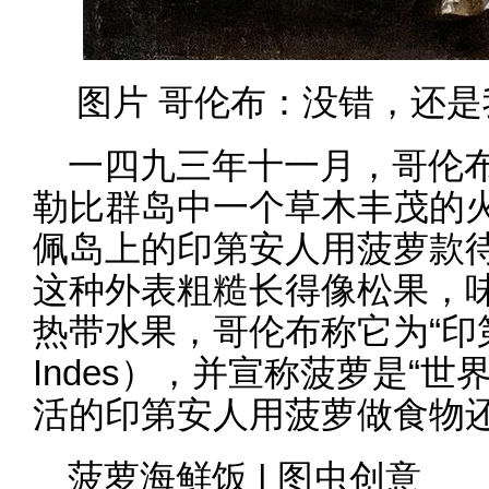
图片 哥伦布：没错，还是我 | 
一四九三年十一月，哥伦
勒比群岛中一个草木丰茂的火
佩岛上的印第安人用菠萝款
这种外表粗糙长得像松果，
热带水果，哥伦布称它为“印第安
Indes），并宣称菠萝是“
活的印第安人用菠萝做食物
菠萝海鲜饭 | 图虫创意