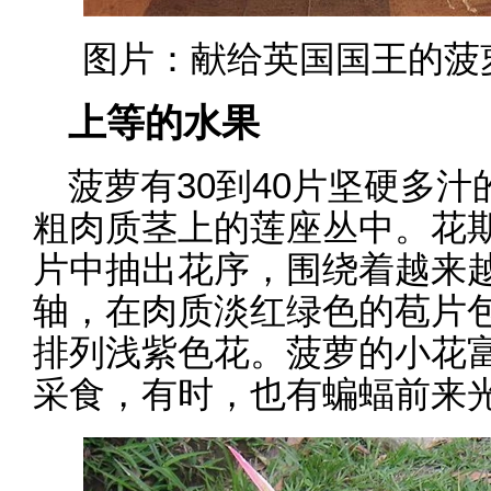
图片：献给英国国王的菠萝 | W
上等的水果
菠萝有30到40片坚硬多
粗肉质茎上的莲座丛中。花
片中抽出花序，围绕着越来
轴，在肉质淡红绿色的苞片
排列浅紫色花。菠萝的小花
采食，有时，也有蝙蝠前来