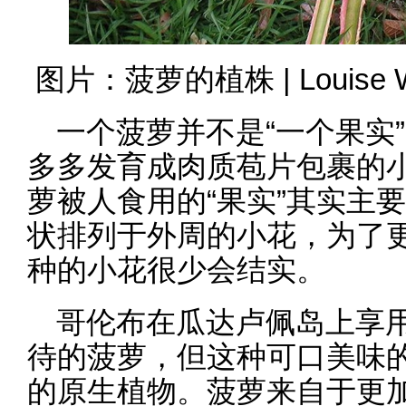
图片：菠萝的植株 | Louise Wol
一个菠萝并不是“一个果实
多多发育成肉质苞片包裹的
萝被人食用的“果实”其实主
状排列于外周的小花，为了
种的小花很少会结实。
哥伦布在瓜达卢佩岛上享
待的菠萝，但这种可口美味
的原生植物。菠萝来自于更