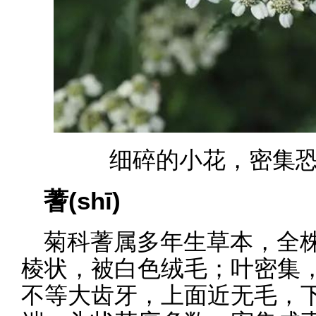
细碎的小花，密集恐
蓍(shī)
菊科蓍属多年生草本，全株高
棱状，被白色绒毛；叶密集
不等大齿牙，上面近无毛，