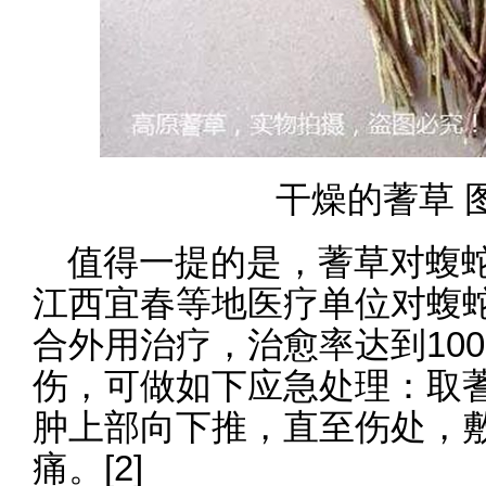
干燥的蓍草 
值得一提的是，蓍草对蝮
江西宜春等地医疗单位对蝮
合外用治疗，治愈率达到10
伤，可做如下应急处理：取
肿上部向下推，直至伤处，
痛。[2]