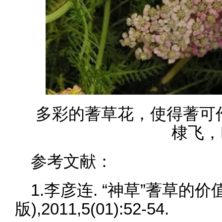
多彩的蓍草花，使得蓍可
棣飞，
参考文献：
1.李彦连. “神草”蓍草的价
版),2011,5(01):52-54.