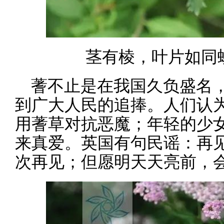
茎有棱，叶片如同
蓍不止是在我国久负盛名
到广大人民的追捧。人们认
用蓍草对抗恶魔；年轻的少
来真爱。英国有句民谣：再
次再见；但愿明天天亮前，