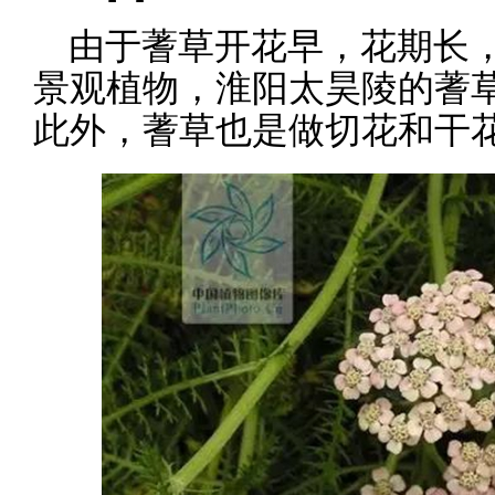
由于蓍草开花早，花期长
景观植物，淮阳太昊陵的蓍
此外，蓍草也是做切花和干