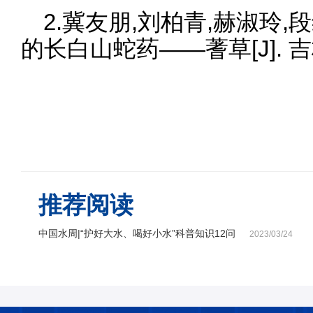
2.冀友朋,刘柏青,赫淑玲,
的长白山蛇药——蓍草[J]. 吉林中
推荐阅读
中国水周|“护好大水、喝好小水”科普知识12问
2023/03/24