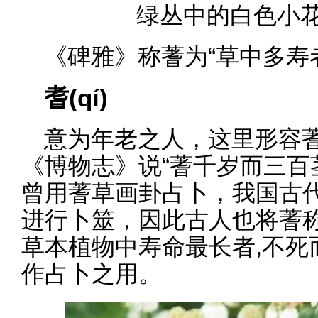
绿丛中的白色小花
《碑雅》称蓍为“草中多寿
耆(qí)
意为年老之人，这里形容
《博物志》说“蓍千岁而三百
曾用蓍草画卦占卜，我国古
进行卜筮，因此古人也将蓍
草本植物中寿命最长者,不死
作占卜之用。