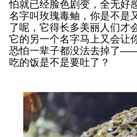
怕就已经脸色剧变，全无好
名字叫玫瑰毒鲉，你是不是
了呢，它得长多美丽人们才
它的另一个名字马上又会让
恐怕一辈子都没法去掉了—
吃的饭是不是要吐了？