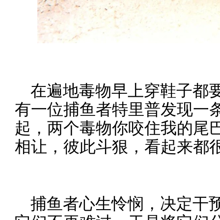
在遍地毒物早上穿鞋子都
有一位捕鱼者特里普发现一
起，两个毒物你咬住我的尾
相让，彼此斗狠，看起来都
捕鱼者心生怜悯，决定干