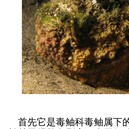
首先它是毒鲉科毒鲉属下