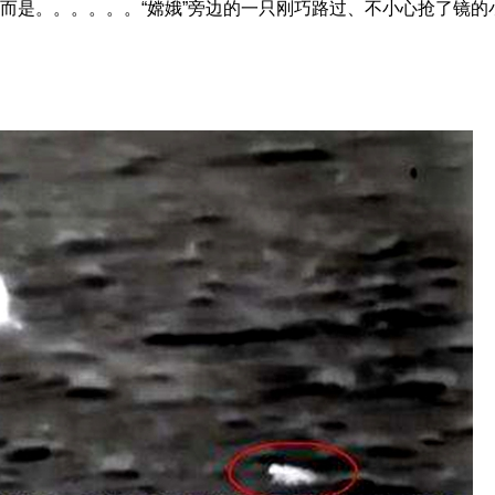
，而是。。。。。。“嫦娥”旁边的一只刚巧路过、不小心抢了镜的