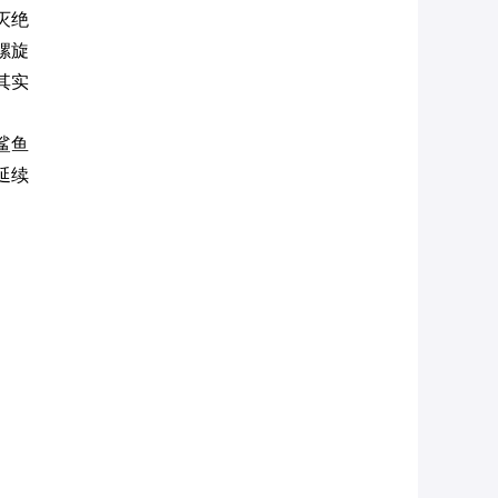
灭绝
螺旋
其实
鲨鱼
延续