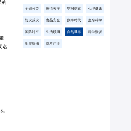
类的
全部分类
疫情关注
空间探索
心理健康
防灾减灾
食品安全
数字时代
生命科学
国防时空
生活顾问
自然世界
科学漫谈
重
地震扫描
煤炭产业
同名
锤头