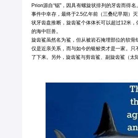
Prion源自“锯”，因具有螺旋状排列的牙齿而得
事件中幸存，最终于2.5亿年前（三叠纪早期）
状牙齿盘推断，旋齿鲨个体体长可以超过12米，体
的海中巨兽。
旋齿鲨虽然名为鲨，但从被岩石掩埋部位的软骨
仅是近亲关系，而与如今的银鲛类才是一家。只
了下来。另外，旋齿鲨与剪齿鲨、副旋齿鲨（太