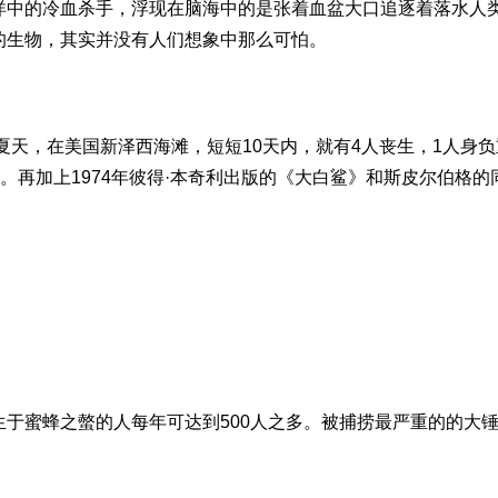
洋中的冷血杀手，浮现在脑海中的是张着血盆大口追逐着落水人
的生物，其实并没有人们想象中那么可怕。
夏天，在美国新泽西海滩，短短10天内，就有4人丧生，1人身负
。再加上1974年彼得·本奇利出版的《大白鲨》和斯皮尔伯格的
于蜜蜂之螫的人每年可达到500人之多。被捕捞最严重的的大