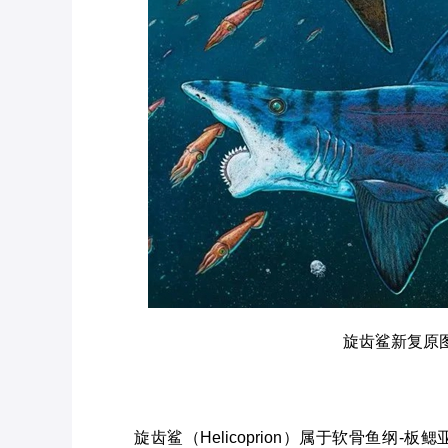
旋齿鲨新复原图（来
旋齿鲨（Helicoprion）属于软骨鱼纲-板鳃