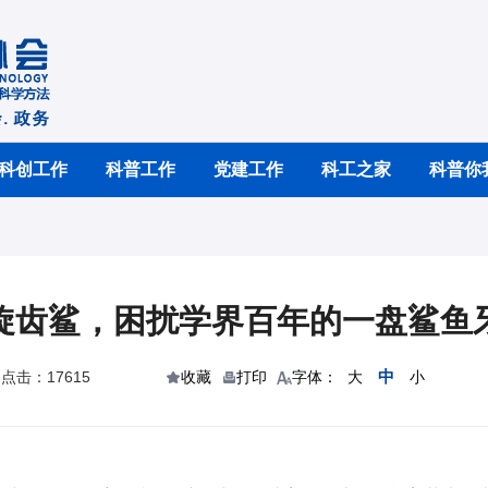
科创工作
科普工作
党建工作
科工之家
科普你
旋齿鲨，困扰学界百年的一盘鲨鱼
中
点击：17615
收藏
打印
字体：
大
小