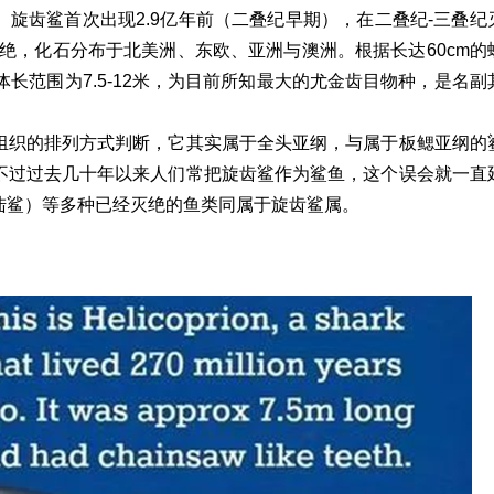
名。旋齿鲨首次出现2.9亿年前（二叠纪早期），在二叠纪-三叠纪
灭绝，化石分布于北美洲、东欧、亚洲与澳洲。根据长达60cm的
长范围为7.5-12米，为目前所知最大的尤金齿目物种，是名副
组织的排列方式判断，它其实属于全头亚纲，与属于板鳃亚纲的
不过过去几十年以来人们常把旋齿鲨作为鲨鱼，这个误会就一直
陆鲨）等多种已经灭绝的鱼类同属于旋齿鲨属。