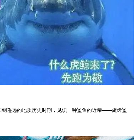
回到遥远的地质历史时期，见识一种鲨鱼的近亲——旋齿鲨