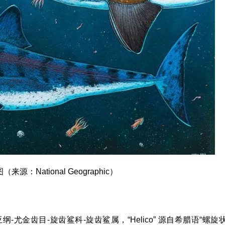
源：National Geographic）
亚纲-尤金齿目-旋齿鲨科-旋齿鲨属，“Helico” 源自希腊语“螺旋