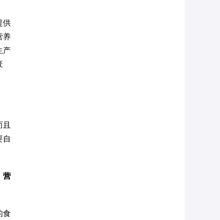
提供
营养
生产
废
而且
要自
，营
的食