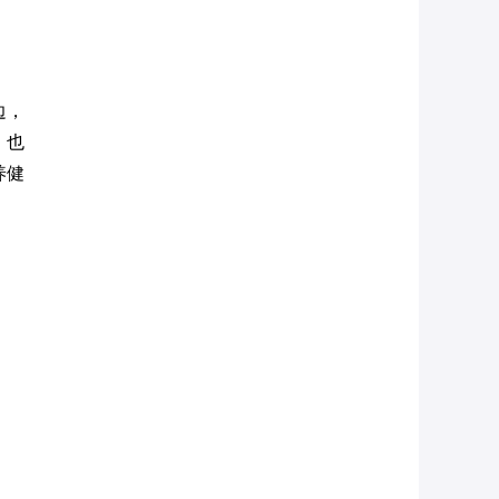
。
边，
，也
养健