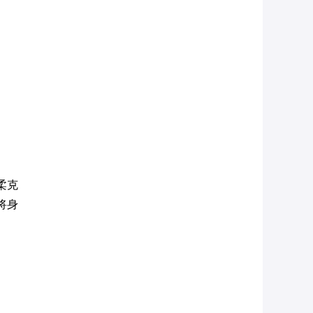
柔克
将身