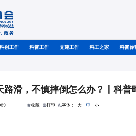
科创工作
科普工作
党建工作
科工之家
科普你
天路滑，不慎摔倒怎么办？丨科普
中
89
收藏
打印
字体：
大
小