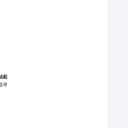
站起
话寻