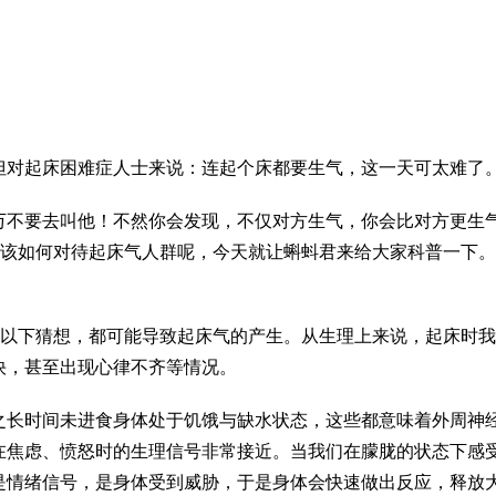
但对起床困难症人士来说：连起个床都要生气，这一天可太难了
万不要去叫他！不然你会发现，不仅对方生气，你会比对方更生
又该如何对待起床气人群呢，今天就让蝌蚪君来给大家科普一下
。以下猜想，都可能导致起床气的产生。从生理上来说，起床时
快，甚至出现心律不齐等情况。
之长时间未进食身体处于饥饿与缺水状态，这些都意味着外周神
在焦虑、愤怒时的生理信号非常接近。当我们在朦胧的状态下感
是情绪信号，是身体受到威胁，于是身体会快速做出反应，释放