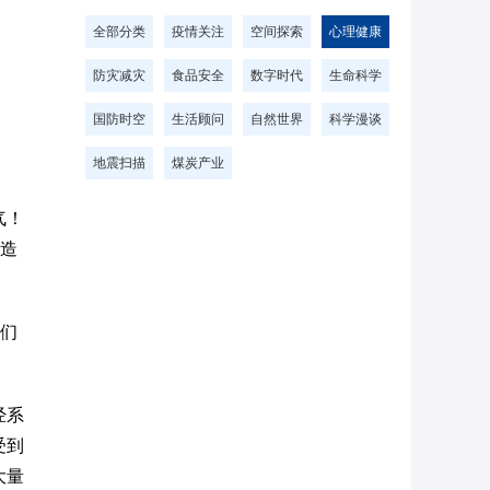
全部分类
疫情关注
空间探索
心理健康
防灾减灾
食品安全
数字时代
生命科学
国防时空
生活顾问
自然世界
科学漫谈
地震扫描
煤炭产业
。
气！
。造
我们
经系
受到
大量