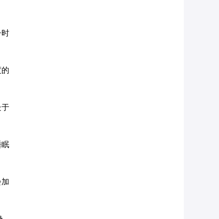
子时
度的
处于
睡眠
会加
身