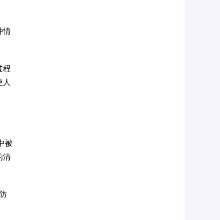
种情
过程
使人
中被
的清
防