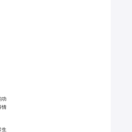
的功
等情
常生