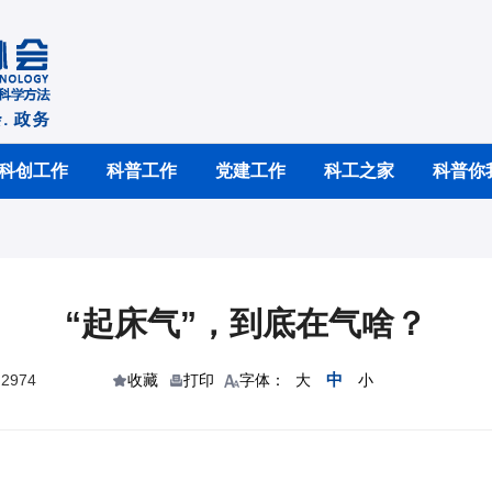
科创工作
科普工作
党建工作
科工之家
科普你
“起床气”，到底在气啥？
中
2974
收藏
打印
字体：
大
小