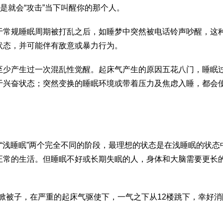
是就会“攻击”当下叫醒你的那个人。
于常规睡眠周期被打乱之后，如睡梦中突然被电话铃声吵醒，这
状态，并可能伴有敌意或暴力行为。
至少产生过一次混乱性觉醒。起床气产生的原因五花八门，睡眠
于兴奋状态；突然变换的睡眠环境或带着压力及焦虑入睡，都会
和“浅睡眠”两个完全不同的阶段，最理想的状态是在浅睡眠的状态
正常的生活。但睡眠不好或长期失眠的人，身体和大脑需要更长
亲掀被子，在严重的起床气驱使下，一气之下从12楼跳下，幸好消