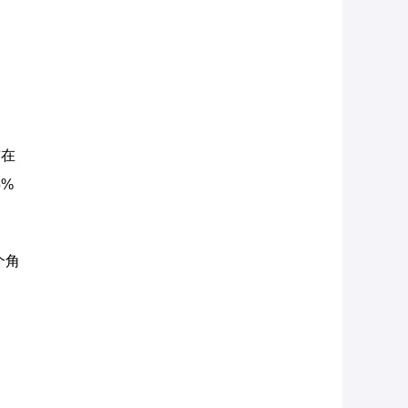
前在
5%
个角