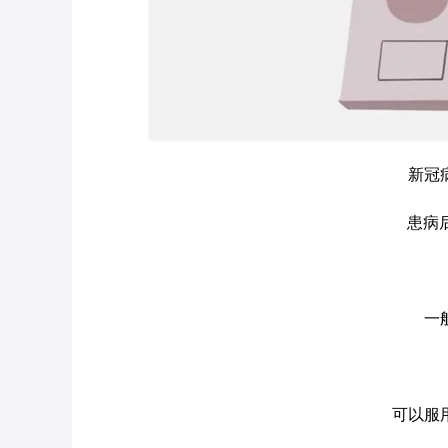
新冠
患病
一
可以服