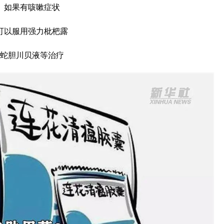
如果有咳嗽症状
可以服用强力枇杷露
蛇胆川贝液等治疗