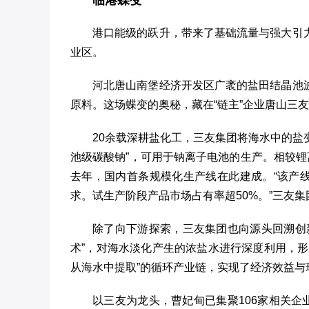
临港蝶变
港口能级的跃升，带来了基础流量与强大引
业区。
河北唐山南堡经济开发区广袤的盐田结晶池
原料。这场蝶变的奥秘，藏在“链主”企业唐山三
20余载深耕盐化工，三友集团将海水中的盐变
池级碳酸钠”，可用于钠离子电池的生产。相较锂
去年，国内首条规模化生产线在此建成。“该产线
求。试生产阶段产品市场占有率超50%。”三友
除了向下游探索，三友集团也向源头回溯创
术”，对海水淡化产生的浓盐水进行深度利用，
从海水中提取”的循环产业链，实现了经济效益与
以三友为龙头，曹妃甸已集聚106家相关企