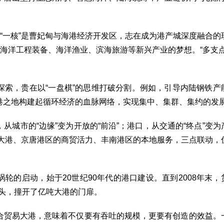
。“一核”是曹妃甸与海港经济开发区，志在成为港产城深度融合的
起海洋工程装备、海洋渔业、滨海旅游等新兴产业的梦想。“多支点
探索，贵在以“一盘棋”的思维打破分割。例如，引导内陆钢铁产
港之地构建起循环经济的血脉网络，实现集中、集群、集约的发
城市的“边缘”变为开放的“前沿”；港口，从交通的“终点”变为
深水大港、京唐港区的商贸活力、丰南港区的本地服务，三点联动，
。
轮的启动，始于20世纪90年代的港口建设。直到2008年末，
势头，撞开了亿吨大港的门扉。
合贸易大港，意味着不仅要有吞吐的规模，更要有创造的效益。