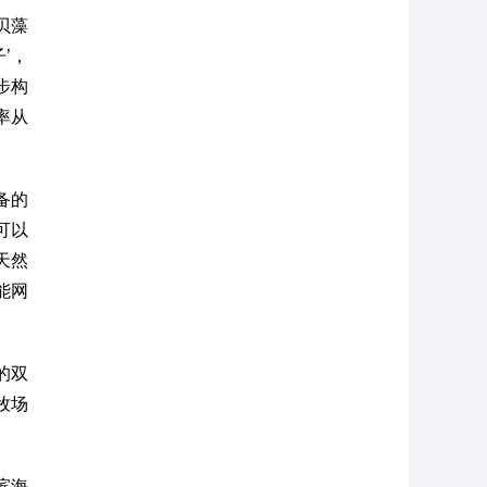
贝藻
’，
步构
率从
备的
可以
天然
能网
的双
牧场
滨海