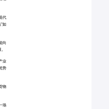
现代
”如
能向
展。
产业
优势
货物
一场