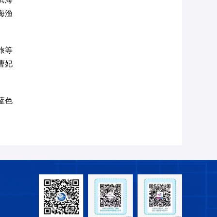
海渔
旅等
曹妃
蓝色