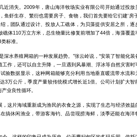
几近消失。2009年，唐山海洋牧场实业有限公司开始通过投放
，鱼虾生存、繁衍也需要房子、食物，我们首先要给它们建‘房子
介绍，团队通过设计、投放人工礁体，为贝藻提供安居之所，逐
放礁体110万立方米，总生物量比修复前增加了44倍，海藻覆盖
Ⅰ类标准。
是深水养殖网箱的一种发展趋势。”张云岭说，“安装了智能化装
殖工作，还可以自主升降，一旦遇到风暴潮、浮冰等自然灾害时
步试验数据显示，这种网箱能够充分利用当地垂直暖流带水流和
量达3万公斤，季度产量较传统模式增长近1倍。公司计划扩大智
与产业良性循环。
展，这片海域重新成为渔民的衣食之源，实现了生态与经济效益
现在搞休闲渔业，带游客海钓、品尝现捞海鲜，淡季还能在海洋
如今，这样的印象已成为历史。位于曹妃甸区的多玛乐园，依托