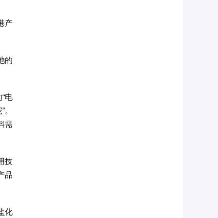
港产
池的
“电
”。
料需
用技
产品
盐化