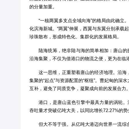
的分量加重。
“一核两翼多支点全域向海”的格局由此确立
化滨海新城。“两翼”伸展，西翼与东翼分别承载
珍珠散布，形成特色化、集群化的发展格局。
陆海统筹，绝非陆与海的简单相加：唐山的
沿海集聚，不仅为借港口的物流之便，更为在临
这一思维，正重塑着唐山的经济地理。沿海，从
集聚的“起点”与资源配置的“枢纽”。曹妃甸的
互补，避免了同质竞争，凝聚成向前的发展合力
港口，是唐山蓝色引擎中最具力量的涡轮。涡
吞吐量才突破亿吨大关，以同比增长72.27%的
但大不等于强。从亿吨大港迈向世界一流综