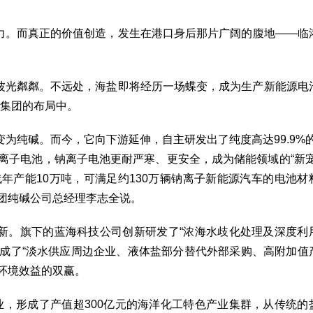
力。而真正的价值创造，发生在港口身后那片广阔的腹地——临
波光粼粼。不远处，海盐即将经历一场蝶变，成为生产新能源电
友集团的布局中。
为纯碱。而今，它向下游延伸，自主研发出了纯度高达99.9%的
离子电池，钠离子电池更耐严寒、更安全，成为储能领域的“新宠
年产能10万吨，可满足约130万辆钠离子新能源汽车的电池材
集团纯碱公司总经理李志全说。
新。旗下的蓝海科技公司创新研发了“浓海水歧化处理及深度利
形成了“淡水供应周边企业、液体盐部分替代外部采购、高附加值
环境效益的双赢。
业，形成了产值超300亿元的海洋化工特色产业集群，从传统的