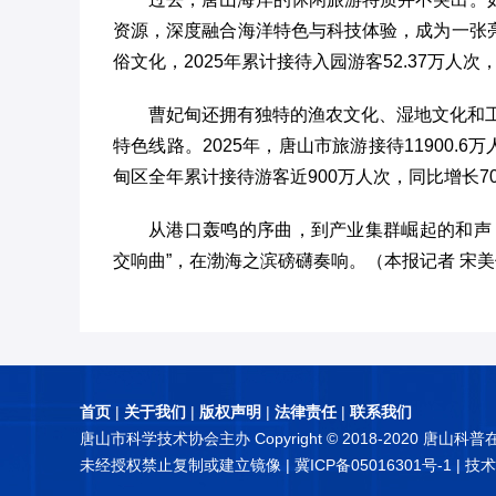
资源，深度融合海洋特色与科技体验，成为一张
俗文化，2025年累计接待入园游客52.37万人次
曹妃甸还拥有独特的渔农文化、湿地文化和工
特色线路。2025年，唐山市旅游接待11900.
甸区全年累计接待游客近900万人次，同比增长7
从港口轰鸣的序曲，到产业集群崛起的和声
交响曲”，在渤海之滨磅礴奏响。（本报记者 宋
首页
|
关于我们
|
版权声明
|
法律责任
|
联系我们
唐山市科学技术协会主办 Copyright © 2018-2020 唐山科
未经授权禁止复制或建立镜像 |
冀ICP备05016301号-1
| 技