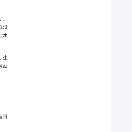
”。
在沿
盐水
，生
蓝延
昔日