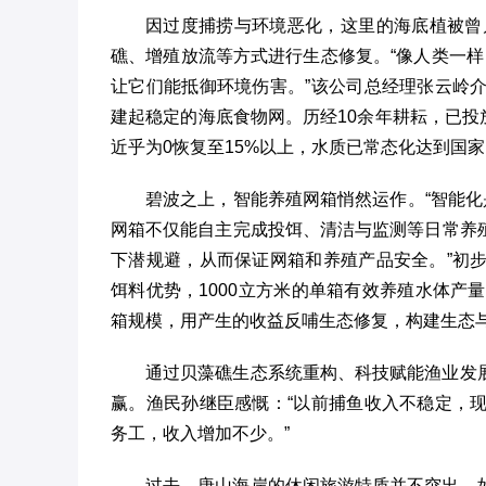
因过度捕捞与环境恶化，这里的海底植被曾
礁、增殖放流等方式进行生态修复。“像人类一样
让它们能抵御环境伤害。”该公司总经理张云岭
建起稳定的海底食物网。历经10余年耕耘，已投
近乎为0恢复至15%以上，水质已常态化达到国家
碧波之上，智能养殖网箱悄然运作。“智能化
网箱不仅能自主完成投饵、清洁与监测等日常养
下潜规避，从而保证网箱和养殖产品安全。”初
饵料优势，1000立方米的单箱有效养殖水体产
箱规模，用产生的收益反哺生态修复，构建生态
通过贝藻礁生态系统重构、科技赋能渔业发
赢。渔民孙继臣感慨：“以前捕鱼收入不稳定，
务工，收入增加不少。”
过去，唐山海岸的休闲旅游特质并不突出。