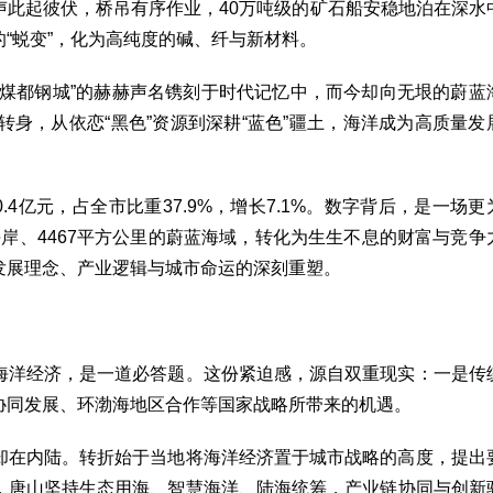
声此起彼伏，桥吊有序作业，40万吨级的矿石船安稳地泊在深水
“蜕变”，化为高纯度的碱、纤与新材料。
“煤都钢城”的赫赫声名镌刻于时代记忆中，而今却向无垠的蔚蓝
转身，从依恋“黑色”资源到深耕“蓝色”疆土，海洋成为高质量发
0.4亿元，占全市比重37.9%，增长7.1%。数字背后，是一场更
海岸、4467平方公里的蔚蓝海域，转化为生生不息的财富与竞争
发展理念、产业逻辑与城市命运的深刻重塑。
海洋经济，是一道必答题。这份紧迫感，源自双重现实：一是传
协同发展、环渤海地区合作等国家战略所带来的机遇。
却在内陆。转折始于当地将海洋经济置于城市战略的高度，提出
，唐山坚持生态用海、智慧海洋、陆海统筹，产业链协同与创新