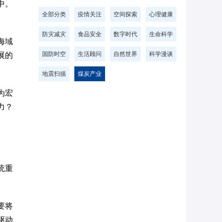
中。
全部分类
疫情关注
空间探索
心理健康
防灾减灾
食品安全
数字时代
生命科学
海域
国防时空
生活顾问
自然世界
科学漫谈
展的
地震扫描
煤炭产业
为宏
力？
统重
要将
驱动