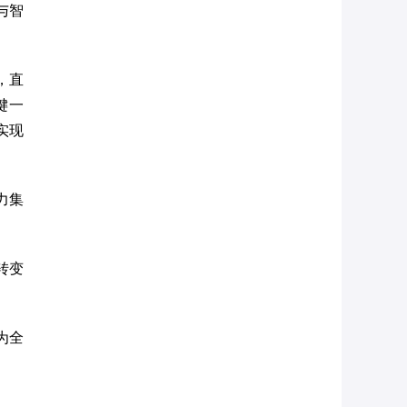
与智
，直
键一
实现
力集
。
转变
为全