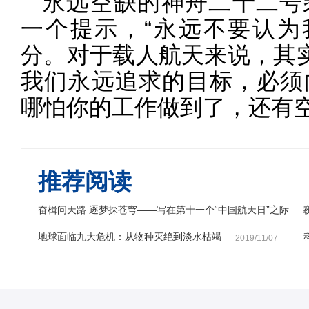
永远空缺的神舟二十二号
一个提示，“永远不要认为
分。对于载人航天来说，其实
我们永远追求的目标，必须
哪怕你的工作做到了，还有空
推荐阅读
奋楫问天路 逐梦探苍穹——写在第十一个“中国航天日”之际
2
地球面临九大危机：从物种灭绝到淡水枯竭
2019/11/07