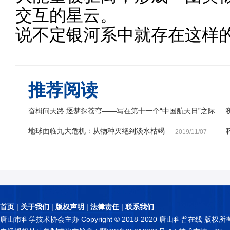
交互的星云。
说不定银河系中就存在这样
推荐阅读
奋楫问天路 逐梦探苍穹——写在第十一个“中国航天日”之际
2
地球面临九大危机：从物种灭绝到淡水枯竭
2019/11/07
首页
|
关于我们
|
版权声明
|
法律责任
|
联系我们
唐山市科学技术协会主办 Copyright © 2018-2020 唐山科普在线 版权所