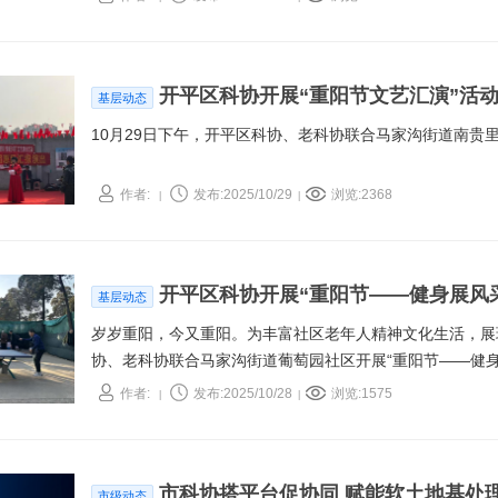
开平区科协开展“重阳节文艺汇演”活
基层动态
10月29日下午，开平区科协、老科协联合马家沟街道南贵
作者:
发布:2025/10/29
浏览:2368
|
|
开平区科协开展“重阳节——健身展风
基层动态
岁岁重阳，今又重阳。为丰富社区老年人精神文化生活，展现
协、老科协联合马家沟街道葡萄园社区开展“重阳节——健
递活力，让这个重阳满是健康暖意。
作者:
发布:2025/10/28
浏览:1575
|
|
市科协搭平台促协同 赋能软土地基处
市级动态