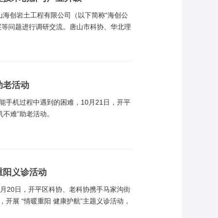
唐山海创岩土工程有限公司（以下简称“海创公
展等问题进行调研交流。唐山市科协、华北理
司等多方代表参与座谈。
助老活动
手机过程中遇到的困难，10月21日，开平
机不难”助老活动。
重阳义诊活动
月20日，开平区科协、老科协携手马家沟街
开展 “情暖重阳 健康护航”主题义诊活动，