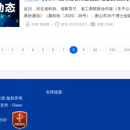
近日，河北省科协、省教育厅、省工商联联合印发《关于公布
果的通知》（冀科协〔2025〕38号），唐山市25个博士
华大学、天津大学、北京科技大学、北京化工大学、燕山大
作者:李国艳
发布:2025/10/15
浏览:2998
|
|
高层次人才扎根企业一线，开展精准研发与实践，涵盖高端
等领域，建站数量居全省前列，彰显产学研融合发展的强劲
...
1
2
3
4
5
6
7
8
9
10
152
153
友情链接
普在线 版权所有
术支持：Glaer
访问!