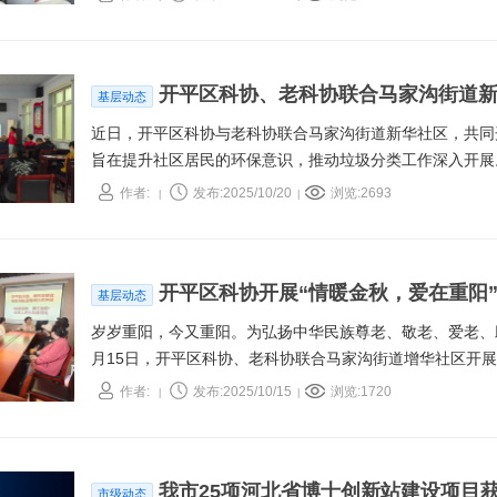
开平区科协、老科协联合马家沟街道
基层动态
近日，开平区科协与老科协联合马家沟街道新华社区，共同
旨在提升社区居民的环保意识，推动垃圾分类工作深入开展
作者:
发布:2025/10/20
浏览:2693
|
|
开平区科协开展“情暖金秋，爱在重阳
基层动态
岁岁重阳，今又重阳。为弘扬中华民族尊老、敬老、爱老、
月15日，开平区科协、老科协联合马家沟街道增华社区开展
为辖区老人们送上一份健康与关怀。
作者:
发布:2025/10/15
浏览:1720
|
|
我市25项河北省博士创新站建设项目
市级动态