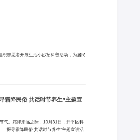
，组织志愿者开展生活小妙招科普活动，为居民
寻霜降民俗 共话时节养生”主题宣
气。霜降来临之际，10月31日，开平区科
——探寻霜降民俗 共话时节养生”主题宣讲活
及养生知识的目标。