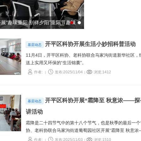
展“趣味重阳 别样夕阳”重阳节趣味
开平区科协开展生活小妙招科普活动
基层动态
11月4日，开平区科协、老科协联合马家沟街道新华社区
送上实用又环保的“生活锦囊”。
作者:
发布:2025/11/04
浏览:1412
|
|
开平区科协开展“霜降至 秋意浓——探
基层动态
讲活动
霜降是二十四节气中的第十八个节气，也是秋季的最后一个节
协、老科协联合马家沟街道葡萄园社区开展“霜降至 秋意浓
动，通过知识讲解与互动交流，圆满达成传承节气文化、普
作者:
发布:2025/11/03
浏览:1510
|
|