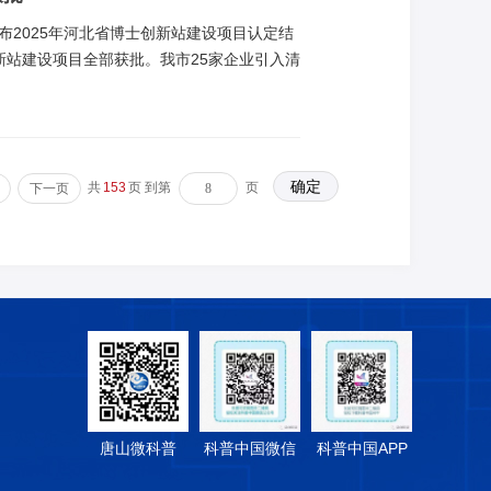
2025年河北省博士创新站建设项目认定结
创新站建设项目全部获批。我市25家企业引入清
学等13家高校及科研院所的博士后、博士等
装备制造、生物医药、节能环保、现代农业
活力。
共
153
页 到第
页
下一页
唐山微科普
科普中国微信
科普中国APP