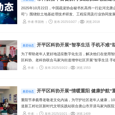
2025年10月22日，中国疏浚协会秘书长高伟一行赴河北
司”）围绕软土地基处理技术研发、工程应用及行业协同发
工大学材料系专家团队、唐山曹妃甸疏浚有限公司、海创公
作者:李国艳
发布:2025/10/27
浏览:2018
|
|
开平区科协开展“智享生活 手机不难”
基层动态
为了帮助老年人更好地适应数字化生活，解决他们在使用智能
区科协、老科协联合马家沟街道增华社区开展“智享生活 手
作者:
发布:2025/10/22
浏览:1553
|
|
开平区科协开展“情暖重阳 健康护航”
基层动态
重阳节承载尊老敬老文化内涵，为守护社区老年人健康，10
道新工村社区新时代文明实践站联合唐山市开滦马家沟医院，
兼具科普与服务价值。
作者:
发布:2025/10/21
浏览:1409
|
|