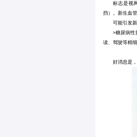
标志是视
挡）。新生血
可能引发
>糖尿病
读、驾驶等精
好消息是