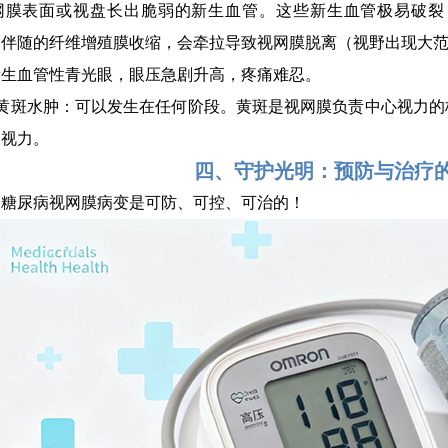
网膜表面或视盘长出脆弱的新生血管。这些新生血管极易破裂
管伴随的纤维增殖膜收缩，会牵拉导致视网膜脱离（视野出现大
新生血管性青光眼，眼压急剧升高，疼痛难忍。
性黄斑水肿：可以发生在任何阶段。黄斑是视网膜负责中心视力的
细视力。
四、守护光明：预防与治疗
，糖尿病视网膜病变是可防、可控、可治的！