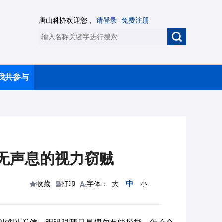
唐山科协欢迎您，
请登录
免费注册
我共参与
无声息的视力窃贼
中
收藏
打印
字体：
大
小