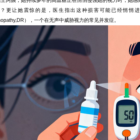
知王阿姨，她持续多年的高血糖正在悄悄侵蚀她的视力时，她感
关？更让她震惊的是，医生指出这种损害可能已经悄悄进
Retinopathy,DR），一个在无声中威胁视力的常见并发症。