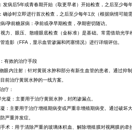
：发病后5年或青春期开始（取更早者）开始检查，之后至少每年
：确诊时立即进行首次检查，之后至少每年1次（根据病情可能
病/孕前糖尿病：孕前或孕早期检查，孕期密切随访。
：视力、眼压、散瞳眼底检查（金标准）是基础。常需借助光学相
管造影（FFA，显示血管渗漏和闭塞情况）进行详细评估。
击：有效的治疗手段
药物眼内注射：针对黄斑水肿和部分有新生血管的患者。通过抑制
是目前治疗黄斑水肿的一线方案。
凝治疗：
样光凝：主要用于治疗黄斑水肿，封闭渗漏点。
凝：主要用于治疗增殖期病变或严重非增殖期病变。通过破坏大
预防严重并发症。
割手术：用于清除严重的玻璃体积血、解除增殖膜对视网膜的牵拉