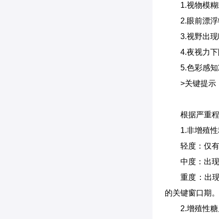
1.视物模
2.眼前漂
3.视野出
4.夜视力
5.色彩感
>关键提
根据严重
1.非增殖
轻度：仅
中度：出
重度：出
的关键窗口期
2.增殖性