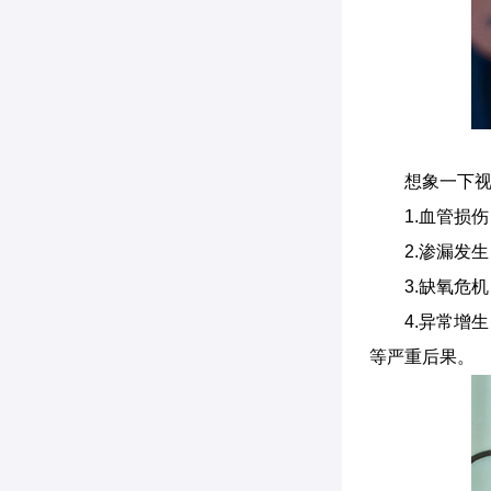
想象一下
1.血管损
2.渗漏发
3.缺氧危
4.异常增
等严重后果。