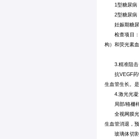
1型糖尿病
2型糖尿病
妊娠期糖尿
检查项目
构）和荧光素血
3.精准阻
抗VEGF
生血管生长。
4.激光光
局部/格栅
全视网膜光
生血管消退，
玻璃体切