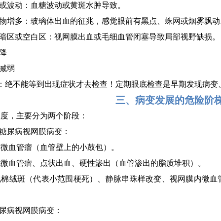
糊或波动：血糖波动或黄斑水肿导致。
浮物增多：玻璃体出血的征兆，感觉眼前有黑点、蛛网或烟雾飘动
现暗区或空白区：视网膜出血或毛细血管闭塞导致局部视野缺损。
下降
知减弱
示：绝不能等到出现症状才去检查！定期眼底检查是早期发现病变
三、病变发展的危险阶
程度，主要分为两个阶段：
性糖尿病视网膜病变：
有微血管瘤（血管壁上的小鼓包）。
现微血管瘤、点状出血、硬性渗出（血管渗出的脂质堆积）。
现棉绒斑（代表小范围梗死）、静脉串珠样改变、视网膜内微血
。
糖尿病视网膜病变：