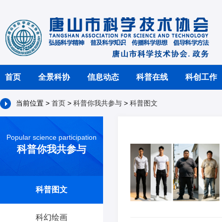
首页
全景科协
信息动态
科普在线
科创工作
当前位置 >
首页
>
科普你我共参与
>
科普图文
Popular science participation
科普你我共参与
科普图文
科幻绘画