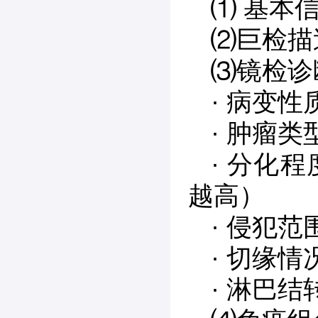
⑴ 基本
⑵巨检描
⑶镜检诊
· 病变
· 肿瘤
· 分化
越高）
· 侵犯
· 切缘
· 淋巴