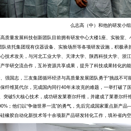
么志高（中）和他的研发小组
与高质量发展科技创新团队目前拥有研发中心大楼1座、实验室、
新团队依托集团现有仪器设备、实验场所等各项研发设施，积极
核心技术攻关，与河北工业大学、天津大学、陕西科技大学、浙
期产学研交流合作，互补资源共享成果，提升了科技成果转化的
、强国志，三友集团循环经济与高质量发展团队勇于“挑战不可能
保纤维莫代尔，完成国内同行40年未攻克的难题，一举打破了国
题、突破5大核心技术，成功研发莱赛尔纤维，并建成了莱赛尔纤
00%；他们以“争做世界一流”的勇气，先后完成国家重点新产
基硅橡胶自动化新技术等十余项新产品研发转化工作，填补省内