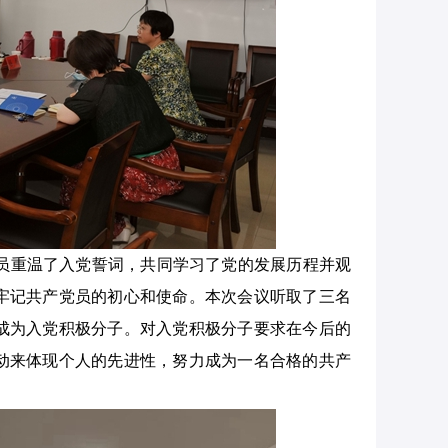
员重温了入党誓词，共同学习了党的发展历程并观
牢记共产党员的初心和使命。本次会议听取了三名
成为入党积极分子。对入党积极分子要求在今后的
动来体现个人的先进性，努力成为一名合格的共产