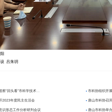
梦阳
设 吕朱玥
头看”市科学技术协会党组反馈会召开
市科协组织开展“缅怀
2023年度民主生活会
唐山市科协召开第八
意识形态工作分析研判会议
唐山市科协举办“庆七一