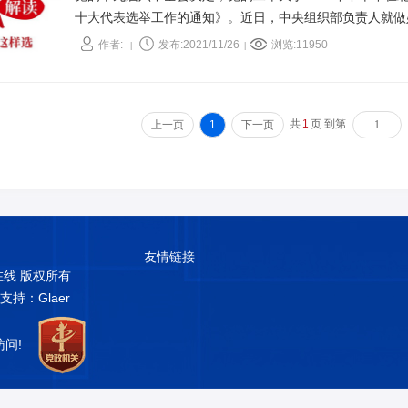
十大代表选举工作的通知》。近日，中央组织部负责人就做
问。二十大代表怎么选？一起来看权威解读。 ​
作者:
发布:2021/11/26
浏览:11950
|
|
共
1
页 到第
上一页
1
下一页
友情链接
普在线 版权所有
术支持：Glaer
访问!