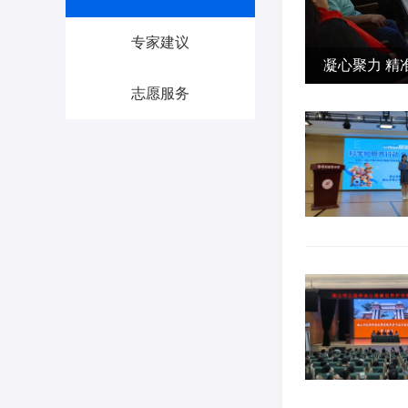
专家建议
凝心聚力 精
唐山市骨伤
志愿服务
会召开业务