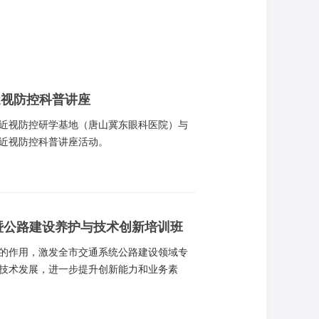
员共计85人通过线上视频会议形式参加了
近视防控科普讲座
新区近视防控研学基地（唐山冀东眼科医院）与
”近视防控科普讲座活动。
会暨公路建设养护与技术创新培训班
的作用，激发全市交通系统公路建设领域专
技术发展，进一步提升创新能力和业务素
学唐山研究院举办了“公路建设养护与技术创
在交通行业的系列活动。