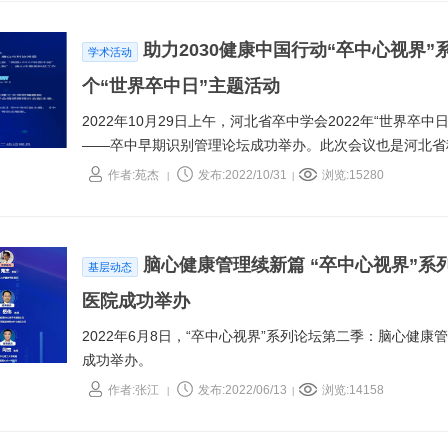
助力2030健康中国行动“卒中心视界
学术活动
个“世界卒中日”主题活动
2022年10月29日上午，河北省卒中学会2022年“世界卒
——卒中早期识别管理论坛成功举办。此次会议也是河北省
一，得到了唐山市科协及省科协、省卫健委的大力支持。
作者:苑杰
发布:2022/10/31
浏览:15280
|
|
脑心健康管理续新篇 “卒中心视界”
基层动态
医院成功举办
2022年6月8日，“卒中心视界”系列论坛第二季：脑心健康
成功举办。
作者:张江
发布:2022/06/13
浏览:14158
|
|