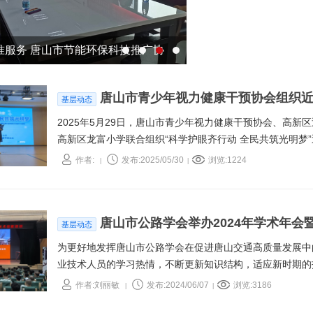
议。肿瘤相关专业医护人
此次会议。
准服务 唐山市节能环保科技推广协
康复技术论坛成功举办
交流研讨会
唐山市青少年视力健康干预协会组织
基层动态
2025年5月29日，唐山市青少年视力健康干预协会、高
高新区龙富小学联合组织“科学护眼齐行动 全民共筑光明梦
作者:
发布:2025/05/30
浏览:1224
|
|
唐山市公路学会举办2024年学术年
基层动态
为更好地发挥唐山市公路学会在促进唐山交通高质量发展中
业技术人员的学习热情，不断更新知识结构，适应新时期的
质，在唐山市科协的支持和指导下，6月4日，在西南交通大
作者:刘丽敏
发布:2024/06/07
浏览:3186
|
|
新”培训班。这次培训是唐山市科技活动周暨科技工作者日