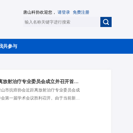
唐山科协欢迎您，
请登录
免费注册
我共参与
唐山市抗癌协会近距离放射治疗专业委员会成立并召开首届学术会议
午，唐山市抗癌协会近距离放射治疗专业委员会成
委会第一届学术会议胜利召开。由于当前新冠
议采取线上形式召开。中国抗癌协会近距离放
委员盛修贵教授、北京协和医院张福泉教授、
放射治疗专业委员会主任委员李魁秀教授、唐
万宁教授及秘书长韩晓晨教授出席了此次会