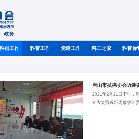
科创工作
科普工作
党建工作
科工之家
科普你
2021年2月21日下
立大会暨近距离放射专
疫情防控需要，本次会
射治疗专业委员会主任
河北省抗癌协会近距离
山市抗癌协会理事长胡