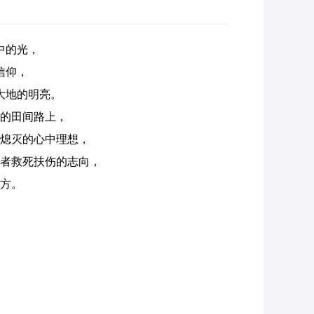
中的光，
信仰，
大地的明亮。
的田间路上，
熄灭的心中理想，
者救死扶伤的志向，
方。