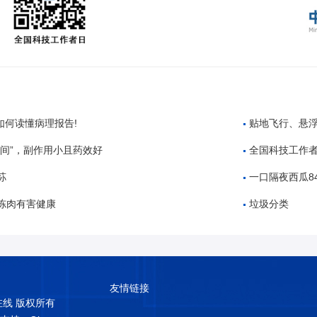
你如何读懂病理报告!
贴地飞行、悬浮隧道
时间”，副作用小且药效好
全国科技工作者日丨致敬各
荪
一口隔夜西瓜84
冻肉有害健康
垃圾分类
友情链接
普在线 版权所有