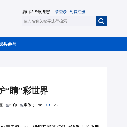
唐山科协欢迎您，
请登录
免费注册
我共参与
护“睛”彩世界
中
藏
打印
字体：
大
小