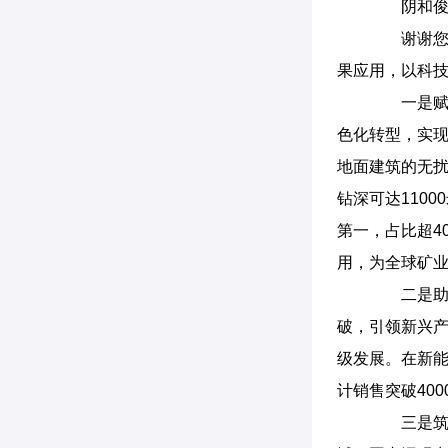
阴和俊
谢谢您的
果应用，以科
一是赋能
色化转型，实现
地面建筑的无扰
钻深可达110
第一，占比超4
用，为全球矿业
二是助力
破，引领新兴产
级发展。在新能
计销售突破40
三是筑牢