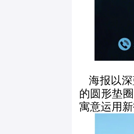
海报以深
的圆形垫圈
寓意运用新