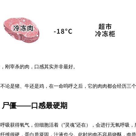
示，刚宰杀的肉，口感其实并非最好。
，不论是猪、牛还是鸡，在一命呜呼之后，它的肉肉都会经历三
：尸僵——口感最硬期
呼吸获得氧气，但细胞活着（“灵魂”还在），会进行无氧呼吸
肉纤维很硬，蛋白质凝固，汁液也少。此时的肉不容易烧酥，肉