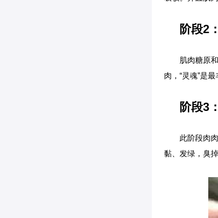
阶段2
肌肉糖原
肉，“灵魂”是
阶段3
此阶段肉肉
黏、发绿，臭