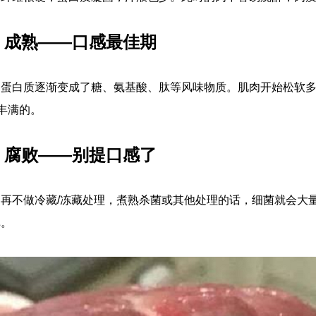
：成熟——口感最佳期
和蛋白质逐渐变成了糖、氨基酸、肽等风味物质。肌肉开始松软
最丰满的。
：腐败——别提口感了
再不做冷藏/冻藏处理，煮熟杀菌或其他处理的话，细菌就会大
掉。