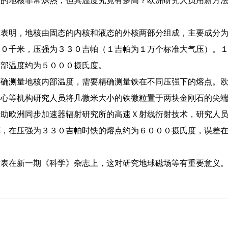
的地核非常炽热，但其温度究竟有多高？欧洲研究人员用新方法
。
表明，地核由固态的内核和液态的外核两部分组成，主要成分为
５０千米，压强为３３０吉帕（１吉帕为１万个标准大气压）。
内部温度约为５０００摄氏度。
确测量地核内部温度，需要精确测量铁在不同压强下的熔点。欧
中心等机构研究人员将几微米大小的铁微粒置于两块金刚石的尖
助欧洲同步加速器辐射研究所的高速Ｘ射线衍射技术，研究人员
算，在压强为３３０吉帕时铁的熔点约为６０００摄氏度，误差
。
表在新一期《科学》杂志上，这对研究地球磁场等有重要意义