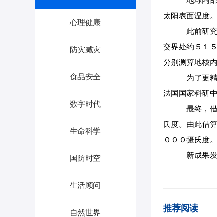
地球内部
太阳表面温度
心理健康
此前研究
交界处约５１
防灾减灾
分别测算地核
食品安全
为了更精
法国国家科研
数字时代
最终，借
氏度。由此估
生命科学
０００摄氏度
新成果发
国防时空
生活顾问
推荐阅读
自然世界