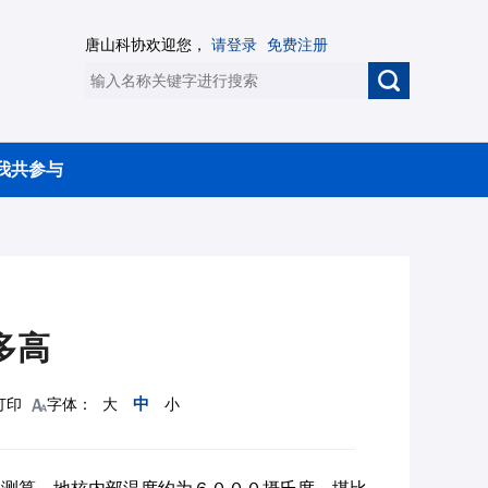
唐山科协欢迎您，
请登录
免费注册
我共参与
多高
中
打印
字体：
大
小