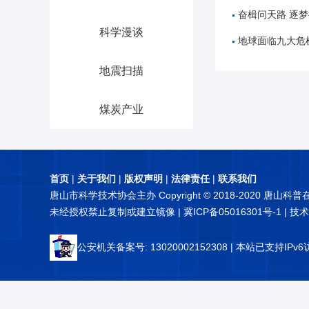
奋楫问天路 逐梦探苍穹
科学漫谈
地球面临九大危
地震扫描
煤炭产业
首页
|
关于我们
|
版权声明
|
法律责任
|
联系我们
唐山市科学技术协会主办 Copyright © 2018-2020 唐山科
未经授权禁止复制或建立镜像 |
冀ICP备05016301号-1
| 技
公安机关备案号: 13020002152308
| 本站已支持IPv6