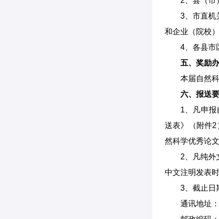
2、县（
3、市直
和企业（院校
4、各县市
五、奖励
本届自然
六、报送
1、凡申
送表》（附件
然科学优秀论文
2、凡纯
中文注明发表时
3、截止日
通讯地址：