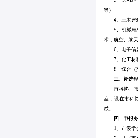
3、医药
等）
4、土木建
5、机械
术；航空、航
6、电子
7、化工材
8、综合（
三、评选
市科协、
室，设在市科
成。
四、申报
1、市级