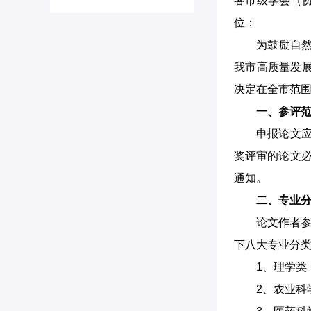
各市级学会（
位：
为鼓励自
我市高质量发
决定在全市范
一、参评
申报论文应
奖评审的论文必
通知。
二、专业
论文作者参
下八大专业分
1、理学类
2、农业科