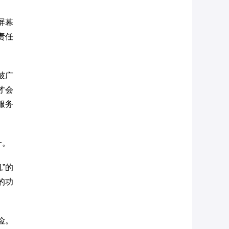
屏幕
责任
被广
才会
服务
一。
”的
的功
险。