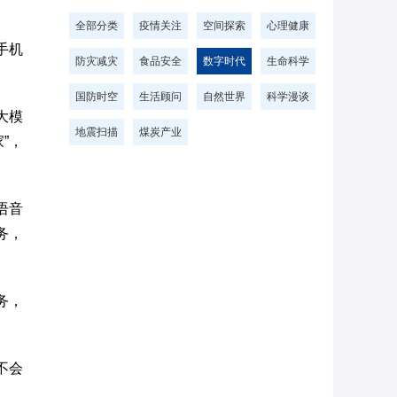
全部分类
疫情关注
空间探索
心理健康
手机
防灾减灾
食品安全
数字时代
生命科学
国防时空
生活顾问
自然世界
科学漫谈
大模
地震扫描
煤炭产业
”，
语音
务，
务，
不会