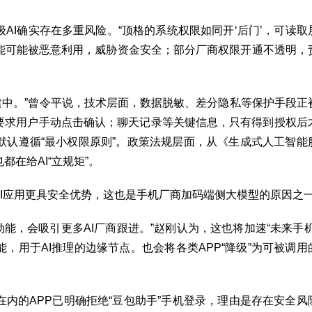
AI确实存在多重风险。“顶格的系统权限如同开‘后门’，可读取
能可能被恶意利用，威胁资金安全；部分厂商权限开通不透明，
修建中。”曾令平说，技术层面，数据脱敏、差分隐私等保护手段正
会要求用户手动点击确认；聊天记录等关键信息，只有得到授权后
默认遵循“最小权限原则”。政策法规层面，从《生成式人工智能
在给AI“立规矩”。
AI应用更具安全优势，这也是手机厂商加码端侧大模型的原因之
动能，会吸引更多AI厂商跟进。”赵刚认为，这也将加速“未来手机
，用于AI推理的边缘节点。也会将各类APP“降级”为可被调用
内的APP已明确拒绝“豆包助手”手机登录，理由是存在安全风