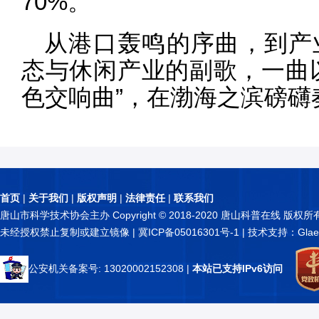
70%。
从港口轰鸣的序曲，到产
态与休闲产业的副歌，一曲
色交响曲”，在渤海之滨磅礴
首页
|
关于我们
|
版权声明
|
法律责任
|
联系我们
唐山市科学技术协会主办 Copyright © 2018-2020 唐山科普在线 版权所
未经授权禁止复制或建立镜像 |
冀ICP备05016301号-1
| 技术支持：Glae
公安机关备案号: 13020002152308
|
本站已支持IPv6访问