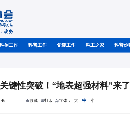
科创工作
科普工作
党建工作
科工之家
科普你
关键性突破！“地表超强材料”来
中
46
收藏
打印
字体：
大
小