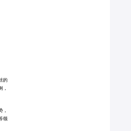
丝的
例，
势，
等领