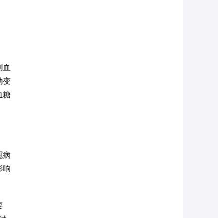
测血
动变
血糖
冠病
影响
要