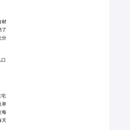
食材
助了
次分
从口
在宅
及举
友每
每天