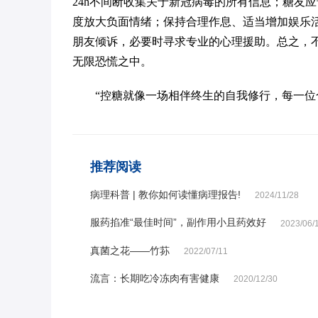
24h不间断收集关于新冠病毒的所有信息；糖友
度放大负面情绪；保持合理作息、适当增加娱乐
朋友倾诉，必要时寻求专业的心理援助。总之，
无限恐慌之中。
“控糖就像一场相伴终生的自我修行，每一位
推荐阅读
病理科普 | 教你如何读懂病理报告!
2024/11/28
服药掐准“最佳时间”，副作用小且药效好
2023/06/
真菌之花——竹荪
2022/07/11
流言：长期吃冷冻肉有害健康
2020/12/30