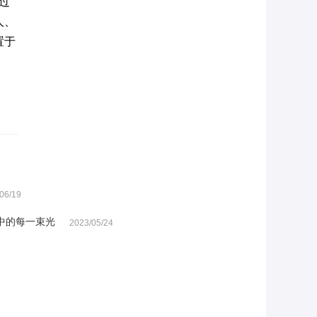
过
人、
置于
06/19
中的每一束光
2023/05/24