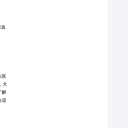
保血
从医
，大
了解
合适