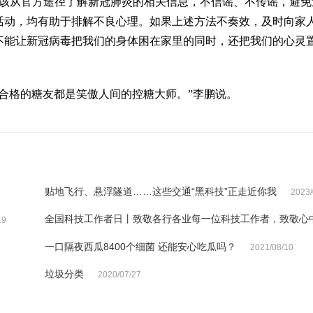
应该从官方途径了解新冠肺炎的相关信息，不信谣、不传谣，避免
活动，均有助于排解不良心理。如果上述方法不奏效，及时向家
不能让新冠病毒把我们的身体困在家里的同时，还把我们的心灵
合格的糖友都是笑傲人间的控糖大师。”李鹏说。
贴地飞行、悬浮隧道……这些交通“黑科技”正走近你我
2023/
全国科技工作者日丨致敬各行各业每一位科技工作者，致敬心
19
一口隔夜西瓜8400个细菌 还能安心吃瓜吗？
2021/08/10
垃圾分类
2020/07/27