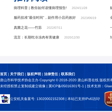
病理科普 | 教你如何读懂病理报告!
2024/11/28
服药掐准“最佳时间”，副作用小且药效好
2023/06/19
真菌之花——竹荪
2022/07/11
流言：长期吃冷冻肉有害健康
2020/12/30
首页
|
关于我们
|
版权声明
|
法律责任
|
联系我们
唐山市科学技术协会主办 Copyright © 2018-2020 唐山科普在线 版权所
未经授权禁止复制或建立镜像 |
冀ICP备05016301号-1
| 技术支持：Glae
公安机关备案号: 13020002152308
| 本站已支持IPv6访问!