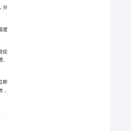
，分
湿度
息症
理。
立即
效，