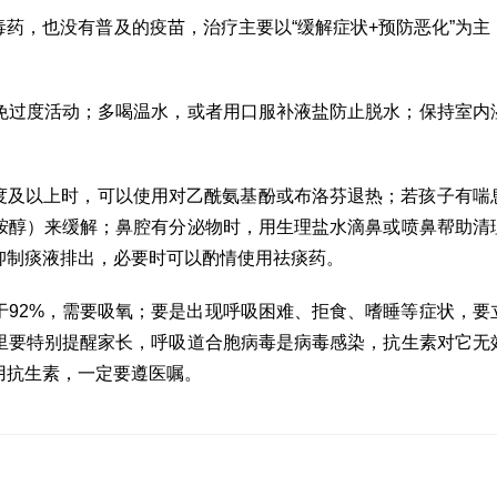
药，也没有普及的疫苗，治疗主要以“缓解症状+预防恶化”为主
免过度活动；多喝温水，或者用口服补液盐防止脱水；保持室内
氏度及以上时，可以使用对乙酰氨基酚或布洛芬退热；若孩子有喘
胺醇）来缓解；鼻腔有分泌物时，用生理盐水滴鼻或喷鼻帮助清
抑制痰液排出，必要时可以酌情使用祛痰药。
于92%，需要吸氧；要是出现呼吸困难、拒食、嗜睡等症状，要
里要特别提醒家长，呼吸道合胞病毒是病毒感染，抗生素对它无
用抗生素，一定要遵医嘱。