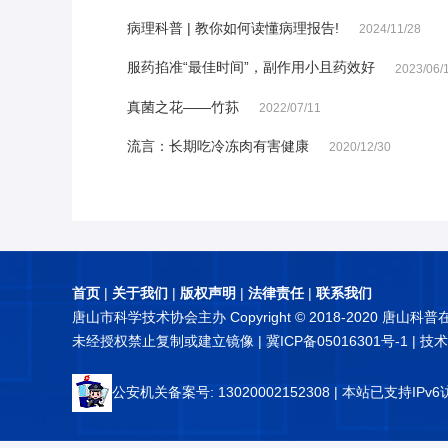
病理科普 | 教你如何读懂病理报告!
2024/11/28
服药掐准“最佳时间”，副作用小且药效好
2023/06/
真菌之花——竹荪
2022/07/11
流言：长期吃冷冻肉有害健康
2020/12/30
首页
|
关于我们
|
版权声明
|
法律责任
|
联系我们
唐山市科学技术协会主办 Copyright © 2018-2020 唐山科
未经授权禁止复制或建立镜像 |
冀ICP备05016301号-1
| 技
公安机关备案号: 13020002152308
| 本站已支持IPv6