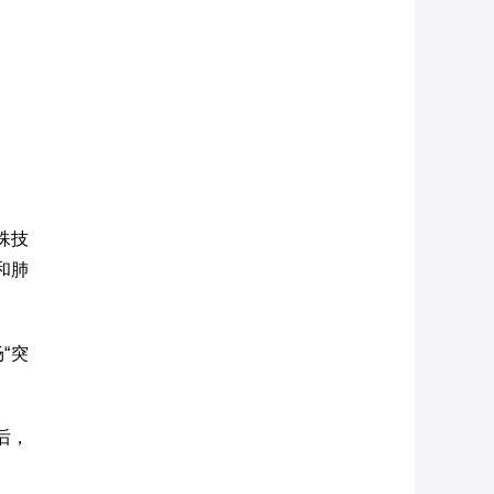
殊技
和肺
“突
后，