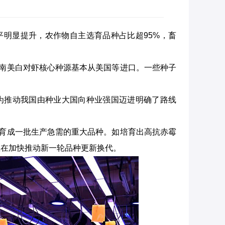
平明显提升，农作物自主选育品种占比超95%，畜
，南美白对虾核心种源基本从美国等进口。一些种子
，为推动我国由种业大国向种业强国迈进明确了路线
，育成一批生产急需的重大品种。如培育出高抗赤霉
正在加快推动新一轮品种更新换代。