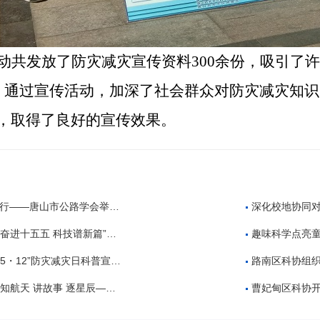
动共发放了防灾减灾宣传资料
300余份，吸引了
次。通过宣传活动，加深了社会群众对防灾减灾知
，取得了良好的宣传效果。
公路学会举办公路工程建设领域招投标专题培训
深化校地协同对
 科技谱新篇”全国科技周科普进校园活动
趣味科学点亮童
・12”防灾减灾日科普宣传活动
路南区科协组织开展“5
故事 逐星辰——中国航天日”科普教育活动
曹妃甸区科协开展2026