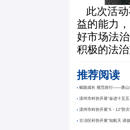
此次活动
益的能力，
好市场法治
积极的法治
推荐阅读
赋能成长 规范前行——唐山市公路学会举办公路工
滦州市科协开展“奋进十五五 科技谱新篇”全国
滦州市科协开展“5・12”防灾减
古冶区科协开展“知航天 讲故事 逐星辰——中国